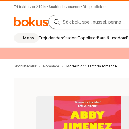
Fri frakt över 249 kr
•
Snabba leveranser
•
Billiga böcker
Sök bok, spel, pussel, penna...
Meny
Erbjudanden
Student
Topplistor
Barn & ungdom
B
Skönlitteratur
Romance
Modern och samtida romance