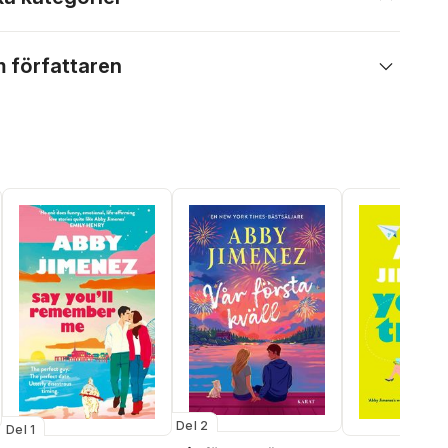
 författaren
Del 2
Del 1