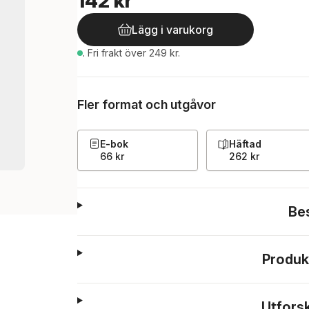
142 kr
Lägg i varukorg
.
Fri frakt över 249 kr.
Fler format och utgåvor
E-bok
Häftad
66 kr
262 kr
Be
Produk
Utfors