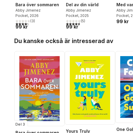
Bara över sommaren
Del av din värld
Med var
Abby Jimenez
Abby Jimenez
Abby Ji
Pocket
, 2026
Pocket
, 2025
Pocket
, 
99 kr
(
3
)
(
5
)
4,3
utav 5 stjärnor. Totalt antal röster:
4,6
utav 5 stjärnor. Totalt antal röster:
99 kr
99 kr
Hoppa över listan
Du kanske också är intresserad av
Del 3
One Go
Yours Truly
Bara över sommaren