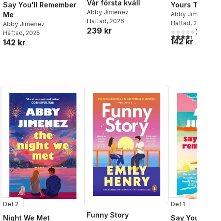
Vår första kväll
Say You'll Remember
Yours Truly
Abby Jimenez
Me
Abby Jimenez
Häftad
, 2026
Häftad
, 2023
Abby Jimenez
239 kr
(
3
)
al röster:
Häftad
, 2025
4,3
utav 5 stjärnor
142 kr
142 kr
Del 2
Del 1
Funny Story
Night We Met
Say You'll Re