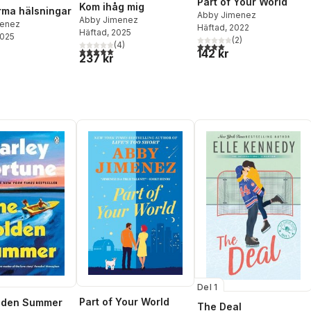
Part of Your World
Kom ihåg mig
ma hälsningar
Abby Jimenez
Abby Jimenez
menez
Häftad
, 2022
Häftad
, 2025
2025
(
2
)
(
4
)
4,0
utav 5 stjärnor. Totalt ant
5,0
utav 5 stjärnor. Totalt antal röster:
142 kr
237 kr
Del 1
Part of Your World
lden Summer
The Deal