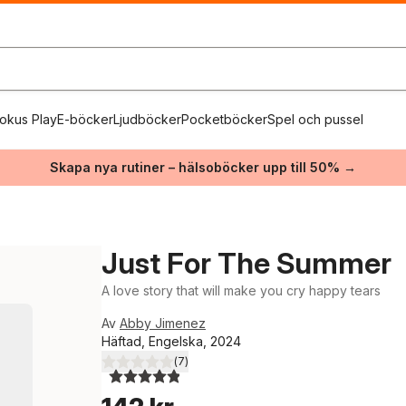
okus Play
E-böcker
Ljudböcker
Pocketböcker
Spel och pussel
Skapa nya rutiner – hälsoböcker upp till 50% →
Just For The Summer
A love story that will make you cry happy tears
Av
Abby Jimenez
Häftad, Engelska, 2024
(
7
)
4,9
utav 5 stjärnor. Totalt antal röster: