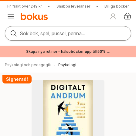
Fri frakt över 249 kr
•
Snabba leveranser
•
Billiga böcker
Sök bok, spel, pussel, penna...
Skapa nya rutiner – hälsoböcker upp till 50% →
Psykologi och pedagogik
Psykologi
Signerad!