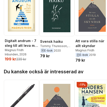
Digitalt andrum - 7
Att vara stilla när
Svensk haiku
steg till att leva mer
allt skyndar
Tommy Thuresson
,
& scrolla mindre
Magnus Fridh
Tomas Tranströmer
,
Magnus Fridh
E-bok
2020
Inbunden
, 2026
Lars Granström
,
Linnéa
E-bok
2019
79 kr
199 kr
Axelsson
,
Fredrik
239 kr
79 kr
Persson
,
Johan
Bergstad
,
Jonas
Hoppa över listan
Du kanske också är intresserad av
Rasmussen
,
Bo
Gustavsson
,
Roland
Persson
,
Sara Olsson
,
Magnus Fridh
,
Lars
-11%
Nyström
,
Rolf
Christerson
,
Christer
Boberg
,
Fredrik Ahlfors
,
Björn Wickenberg
,
Susanna Wasielewski