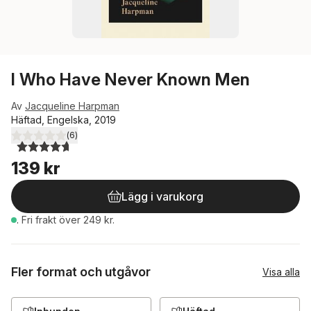
I Who Have Never Known Men
Av
Jacqueline Harpman
Häftad, Engelska, 2019
(
6
)
4,7
utav 5 stjärnor. Totalt antal röster:
139 kr
Lägg i varukorg
.
Fri frakt över 249 kr.
Fler format och utgåvor
Visa alla