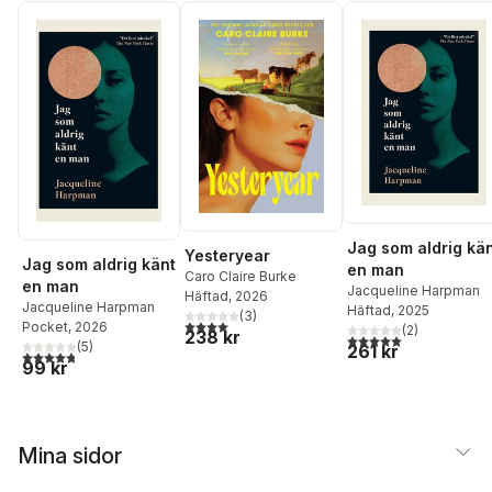
Jag som aldrig kä
Yesteryear
Jag som aldrig känt
en man
Caro Claire Burke
en man
Jacqueline Harpman
Häftad
, 2026
Jacqueline Harpman
Häftad
, 2025
(
3
)
4,0
utav 5 stjärnor. Totalt antal röster:
Pocket
, 2026
(
2
)
238 kr
5,0
utav 5 stjärnor. Tota
(
5
)
261 kr
4,8
utav 5 stjärnor. Totalt antal röster:
99 kr
Mina sidor