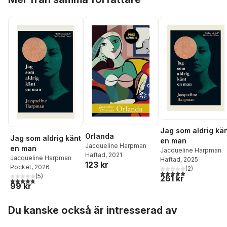
Jag som aldrig kä
Orlanda
Jag som aldrig känt
en man
Jacqueline Harpman
en man
Jacqueline Harpman
Häftad
, 2021
Jacqueline Harpman
Häftad
, 2025
123 kr
Pocket
, 2026
(
2
)
5,0
utav 5 stjärnor. Tota
(
5
)
261 kr
4,8
utav 5 stjärnor. Totalt antal röster:
99 kr
Hoppa över listan
Du kanske också är intresserad av