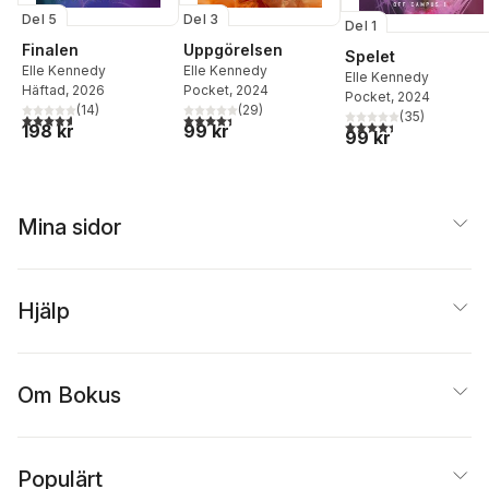
Del 5
Del 3
Del 1
Finalen
Uppgörelsen
Spelet
Elle Kennedy
Elle Kennedy
Elle Kennedy
Häftad
, 2026
Pocket
, 2024
Pocket
, 2024
(
14
)
(
29
)
(
35
)
4,6
utav 5 stjärnor. Totalt antal röster:
4,4
utav 5 stjärnor. Totalt antal röster:
4,4
utav 5 stjärnor. Tota
198 kr
99 kr
99 kr
Mina sidor
Hjälp
Om Bokus
Populärt