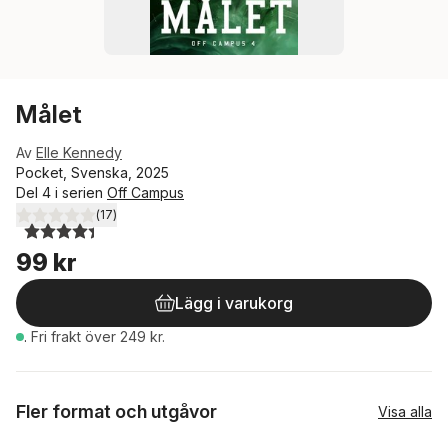
Målet
Av
Elle Kennedy
Pocket, Svenska, 2025
Del 4 i serien
Off Campus
(
17
)
4,4
utav 5 stjärnor. Totalt antal röster:
99 kr
Lägg i varukorg
.
Fri frakt över 249 kr.
Fler format och utgåvor
Visa alla