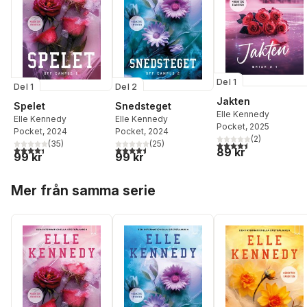
Del 1
Del 1
Del 2
Jakten
Spelet
Snedsteget
Elle Kennedy
Elle Kennedy
Elle Kennedy
Pocket
, 2025
Pocket
, 2024
Pocket
, 2024
(
2
)
(
35
)
(
25
)
4,5
utav 5 stjärnor. Tota
4,4
utav 5 stjärnor. Totalt antal röster:
4,5
utav 5 stjärnor. Totalt antal röster:
89 kr
99 kr
99 kr
Hoppa över listan
Mer från samma serie