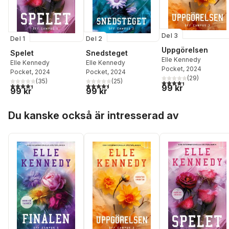
Del 3
Del 1
Del 2
Uppgörelsen
Spelet
Snedsteget
Elle Kennedy
Elle Kennedy
Elle Kennedy
Pocket
, 2024
Pocket
, 2024
Pocket
, 2024
(
29
)
(
35
)
(
25
)
4,4
utav 5 stjärnor. Tota
4,4
utav 5 stjärnor. Totalt antal röster:
4,5
utav 5 stjärnor. Totalt antal röster:
99 kr
99 kr
99 kr
Hoppa över listan
Du kanske också är intresserad av