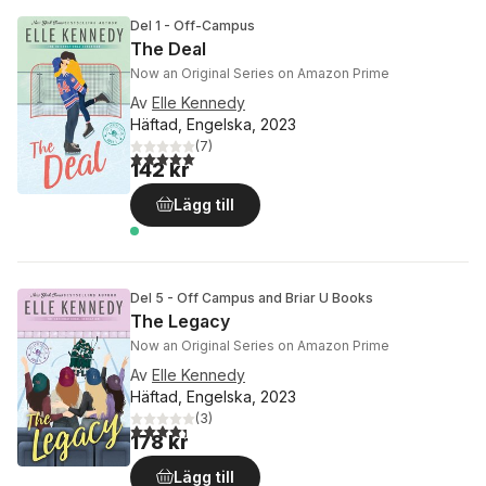
Del 1 - Off-Campus
The Deal
Now an Original Series on Amazon Prime
Av
Elle Kennedy
Häftad, Engelska, 2023
(
7
)
5,0
utav 5 stjärnor. Totalt antal röster:
142 kr
Lägg till
Del 5 - Off Campus and Briar U Books
The Legacy
Now an Original Series on Amazon Prime
Av
Elle Kennedy
Häftad, Engelska, 2023
(
3
)
4,3
utav 5 stjärnor. Totalt antal röster:
178 kr
Lägg till