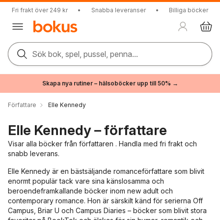
Fri frakt över 249 kr
•
Snabba leveranser
•
Billiga böcker
Sök bok, spel, pussel, penna...
Skapa nya rutiner – hälsoböcker upp till 50% →
Författare
Elle Kennedy
Elle Kennedy – författare
Visar alla böcker från författaren . Handla med fri frakt och
snabb leverans.
Elle Kennedy
är en bästsäljande romanceförfattare som blivit
enormt populär tack vare sina känslosamma och
beroendeframkallande böcker inom new adult och
contemporary romance. Hon är särskilt känd för serierna Off
Campus, Briar U och Campus Diaries – böcker som blivit stora