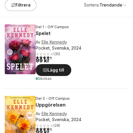
Filtrera
Sortera:
Trendande
Del 1 - Off Campus
Spelet
Av
Elle Kennedy
Pocket, Svenska, 2024
(
35
)
4,4
utav 5 stjärnor. Totalt antal röster:
99 kr
Lägg till
Skickas
Del 3 - Off Campus
Uppgörelsen
Av
Elle Kennedy
Pocket, Svenska, 2024
(
28
)
4,4
utav 5 stjärnor. Totalt antal röster:
99 kr