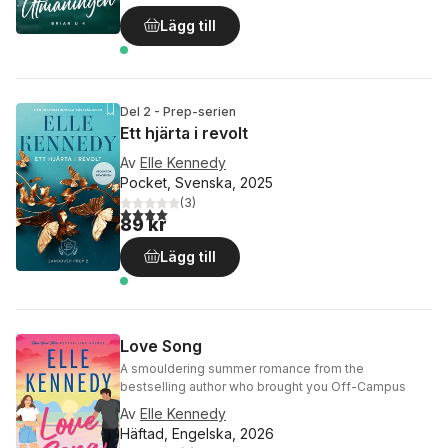
Lägg till
Del 2 - Prep-serien
Ett hjärta i revolt
Av
Elle Kennedy
Pocket, Svenska, 2025
(
3
)
4,0
utav 5 stjärnor. Totalt antal röster:
89 kr
Lägg till
Love Song
A smouldering summer romance from the
bestselling author who brought you Off-Campus
Av
Elle Kennedy
Häftad, Engelska, 2026