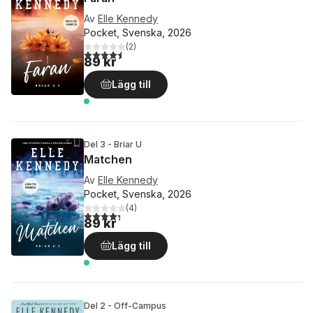
Av
Elle Kennedy
Pocket, Svenska, 2026
(
2
)
4,5
utav 5 stjärnor. Totalt antal röster:
89 kr
Lägg till
Del 3 - Briar U
Matchen
Av
Elle Kennedy
Pocket, Svenska, 2026
(
4
)
4,3
utav 5 stjärnor. Totalt antal röster:
89 kr
Lägg till
Del 2 - Off-Campus