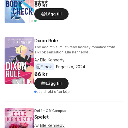
4,0
utav 5 stjärnor. Totalt antal röster:
89 kr
Lägg till
Dixon Rule
The addictive, must-read hockey romance from
TikTok sensation, Elle Kennedy!
Av
Elle Kennedy
E-bok
Engelska
, 
2024
66 kr
Lägg till
Läs direkt efter köp
Del 1 - Off Campus
Spelet
Av
Elle Kennedy