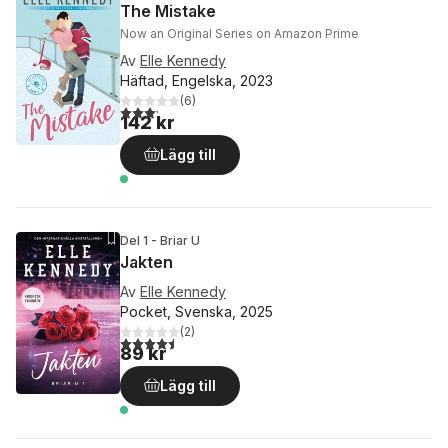
The Mistake
Now an Original Series on Amazon Prime
Av
Elle Kennedy
Häftad, Engelska, 2023
(
6
)
3,2
utav 5 stjärnor. Totalt antal röster:
142 kr
Lägg till
Del 1 - Briar U
Jakten
Av
Elle Kennedy
Pocket, Svenska, 2025
(
2
)
4,5
utav 5 stjärnor. Totalt antal röster:
89 kr
Lägg till