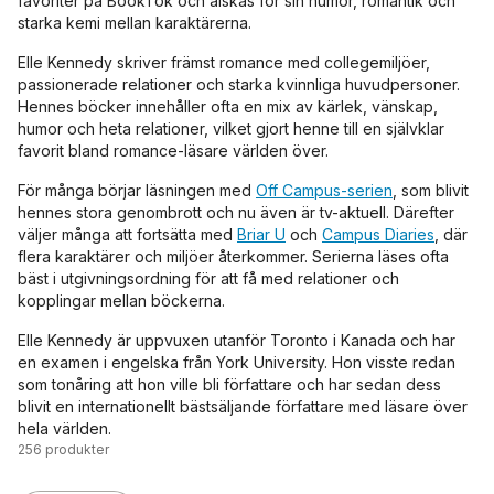
favoriter på BookTok och älskas för sin humor, romantik och
starka kemi mellan karaktärerna.
Elle Kennedy skriver främst romance med collegemiljöer,
passionerade relationer och starka kvinnliga huvudpersoner.
Hennes böcker innehåller ofta en mix av kärlek, vänskap,
humor och heta relationer, vilket gjort henne till en självklar
favorit bland romance-läsare världen över.
För många börjar läsningen med
Off Campus-serien
, som blivit
hennes stora genombrott och nu även är tv-aktuell. Därefter
väljer många att fortsätta med
Briar U
och
Campus Diaries
, där
flera karaktärer och miljöer återkommer. Serierna läses ofta
bäst i utgivningsordning för att få med relationer och
kopplingar mellan böckerna.
Elle Kennedy är uppvuxen utanför Toronto i Kanada och har
en examen i engelska från York University. Hon visste redan
som tonåring att hon ville bli författare och har sedan dess
blivit en internationellt bästsäljande författare med läsare över
hela världen.
256
produkter