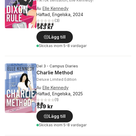
TikTok sensation, Elle Kennedy!
Av
Elle Kennedy
Häftad, Engelska, 2024
(
3
)
4,7
utav 5 stjärnor. Totalt antal röster:
143 kr
Lägg till
Skickas
inom 5-8 vardagar
Del 3 - Campus Diaries
Charlie Method
Deluxe Limited Edition
Av
Elle Kennedy
Häftad, Engelska, 2025
(
1
)
2,0
utav 5 stjärnor. Totalt antal röster:
139 kr
Lägg till
Skickas
inom 5-8 vardagar