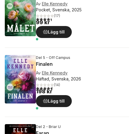
Av
Elle Kennedy
Pocket, Svenska, 2025
(
17
)
4,4
utav 5 stjärnor. Totalt antal röster:
99 kr
Lägg till
Del 5 - Off Campus
Finalen
Av
Elle Kennedy
Häftad, Svenska, 2026
(
14
)
4,6
utav 5 stjärnor. Totalt antal röster:
198 kr
Lägg till
Del 2 - Briar U
Faran