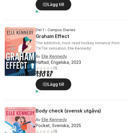
Lägg till
Del 1 - Campus Diaries
Graham Effect
The addictive, must-read hockey romance from
TikTok sensation, Elle Kennedy!
Av
Elle Kennedy
Häftad, Engelska, 2023
(
1
)
5,0
utav 5 stjärnor. Totalt antal röster:
130 kr
Lägg till
Body check (svensk utgåva)
Av
Elle Kennedy
Pocket, Svenska, 2025
(
1
)