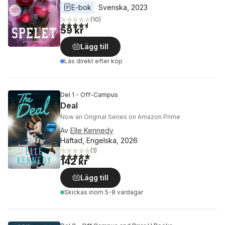
E-bok
Svenska
, 
2023
(
10
)
4,6
utav 5 stjärnor. Totalt antal röster:
59 kr
Lägg till
Läs direkt efter köp
Del 1 - Off-Campus
Deal
Now an Original Series on Amazon Prime
Av
Elle Kennedy
Häftad, Engelska, 2026
(
1
)
5,0
utav 5 stjärnor. Totalt antal röster:
142 kr
Lägg till
Skickas
inom 5-8 vardagar