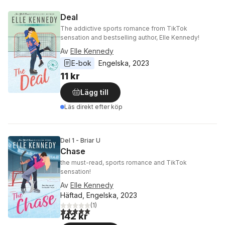
Deal
The addictive sports romance from TikTok
sensation and bestselling author, Elle Kennedy!
Av
Elle Kennedy
E-bok
Engelska
, 
2023
11 kr
Lägg till
Läs direkt efter köp
Del 1 - Briar U
Chase
the must-read, sports romance and TikTok
sensation!
Av
Elle Kennedy
Häftad, Engelska, 2023
(
1
)
5,0
utav 5 stjärnor. Totalt antal röster:
142 kr