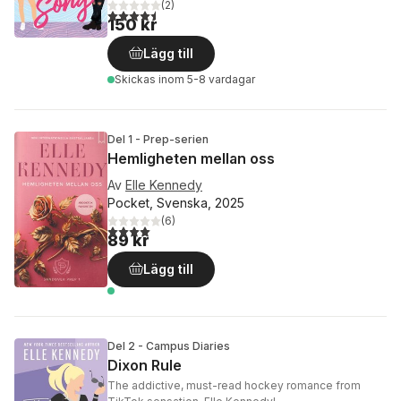
(
2
)
4,5
utav 5 stjärnor. Totalt antal röster:
150 kr
Lägg till
Skickas
inom 5-8 vardagar
Del 1 - Prep-serien
Hemligheten mellan oss
Av
Elle Kennedy
Pocket, Svenska, 2025
(
6
)
4,0
utav 5 stjärnor. Totalt antal röster:
89 kr
Lägg till
Del 2 - Campus Diaries
Dixon Rule
The addictive, must-read hockey romance from