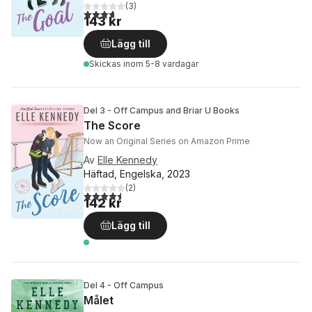
(
3
)
3,7
utav 5 stjärnor. Totalt antal röster:
143 kr
Lägg till
Skickas
inom 5-8 vardagar
Del 3 - Off Campus and Briar U Books
The Score
Now an Original Series on Amazon Prime
Av
Elle Kennedy
Häftad, Engelska, 2023
(
2
)
4,5
utav 5 stjärnor. Totalt antal röster:
142 kr
Lägg till
Del 4 - Off Campus
Målet