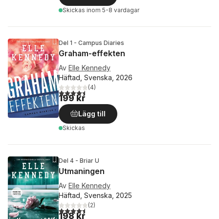
Skickas
inom 5-8 vardagar
Del 1 - Campus Diaries
Graham-effekten
Av
Elle Kennedy
Häftad, Svenska, 2026
(
4
)
4,5
utav 5 stjärnor. Totalt antal röster:
199 kr
Lägg till
Skickas
Del 4 - Briar U
Utmaningen
Av
Elle Kennedy
Häftad, Svenska, 2025
(
2
)
4,5
utav 5 stjärnor. Totalt antal röster:
198 kr