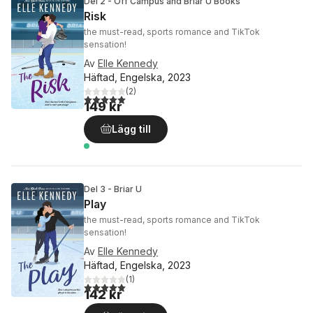
Del 2 - Off Campus and Briar U Books
Risk
the must-read, sports romance and TikTok
sensation!
Av
Elle Kennedy
Häftad, Engelska, 2023
(
2
)
5,0
utav 5 stjärnor. Totalt antal röster:
149 kr
Lägg till
Del 3 - Briar U
Play
the must-read, sports romance and TikTok
sensation!
Av
Elle Kennedy
Häftad, Engelska, 2023
(
1
)
5,0
utav 5 stjärnor. Totalt antal röster:
142 kr