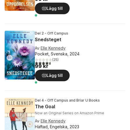
Lägg till
Del 2 - Off Campus
Snedsteget
Av
Elle Kennedy
Pocket, Svenska, 2024
(
25
)
4,5
utav 5 stjärnor. Totalt antal röster:
99 kr
Lägg till
Del 4 - Off Campus and Briar U Books
The Goal
Now an Original Series on Amazon Prime
Av
Elle Kennedy
Häftad, Engelska, 2023