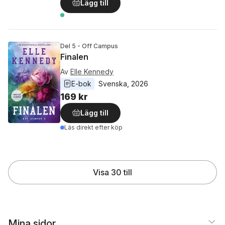
Lägg till
Del 5 - Off Campus
Finalen
Av
Elle Kennedy
E-bok
Svenska
, 
2026
169 kr
Lägg till
Läs direkt efter köp
Visa 30 till
Mina sidor