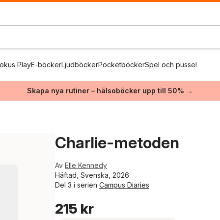
okus Play
E-böcker
Ljudböcker
Pocketböcker
Spel och pussel
Skapa nya rutiner – hälsoböcker upp till 50% →
Charlie-metoden
Av
Elle Kennedy
Häftad, Svenska, 2026
Del 3 i serien
Campus Diaries
215 kr