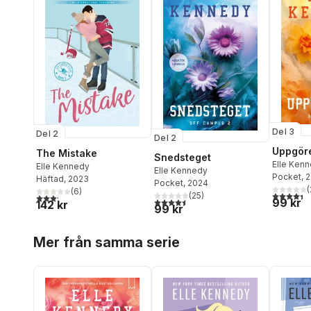
Del 3
Del 2
Del 2
Uppgör
The Mistake
Snedsteget
Elle Ken
Elle Kennedy
Elle Kennedy
Pocket
, 
Häftad
, 2023
Pocket
, 2024
(
(
6
)
4,4
utav 5 
(
25
)
3,2
utav 5 stjärnor. Totalt antal röster:
4,5
utav 5 stjärnor. Totalt antal röster:
99 kr
142 kr
99 kr
Hoppa över listan
Mer från samma serie