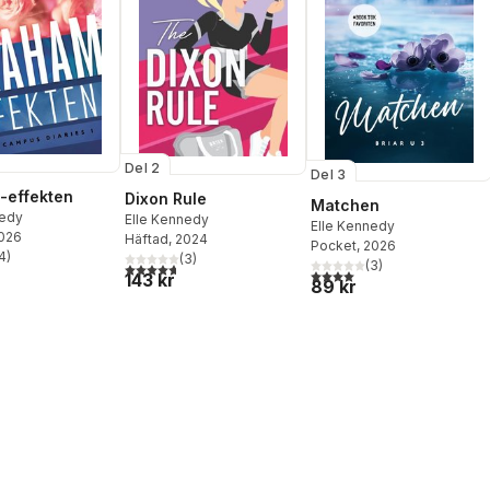
Del 2
Del 3
-effekten
Dixon Rule
Matchen
nedy
Elle Kennedy
Elle Kennedy
2026
Häftad
, 2024
Pocket
, 2026
4
)
(
3
)
stjärnor. Totalt antal röster:
(
3
)
4,7
utav 5 stjärnor. Totalt antal röster:
4,0
utav 5 stjärnor. Totalt ant
143 kr
89 kr