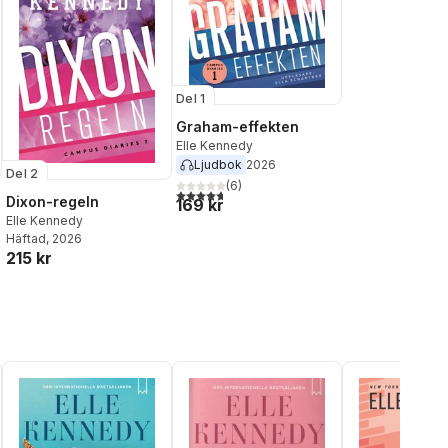
Del 1
Graham-effekten
Elle Kennedy
Ljudbok
2026
Del 2
(
6
)
4,7
utav 5 stjärnor. Totalt antal röster:
Dixon-regeln
169 kr
Elle Kennedy
Häftad
, 2026
215 kr