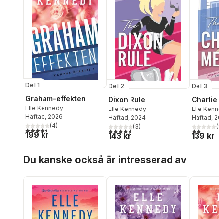
Del 1
Del 2
Del 3
Graham-effekten
Dixon Rule
Charlie
Elle Kennedy
Elle Kennedy
Elle Ken
Häftad
, 2026
Häftad
, 2024
Häftad
, 
(
4
)
(
3
)
(
4,5
utav 5 stjärnor. Totalt antal röster:
4,7
utav 5 stjärnor. Totalt antal röster:
2,0
utav 5 
199 kr
143 kr
139 kr
Hoppa över listan
Du kanske också är intresserad av