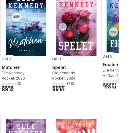
Del 5
Del 3
Del 1
Finalen
Matchen
Spelet
Elle Kennedy
Elle Kennedy
Elle Kennedy
Häftad
, 2026
Pocket
, 2026
Pocket
, 2024
(
14
)
4,6
utav 5 stjärnor
(
3
)
(
36
)
al röster:
4,0
utav 5 stjärnor. Totalt antal röster:
4,3
utav 5 stjärnor. Totalt antal röster:
198 kr
89 kr
99 kr