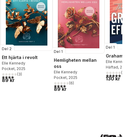
Del 1
Del 2
Del 1
Graham Effect
Ett hjärta i revolt
Hemligheten mellan
Elle Kennedy
Elle Kennedy
oss
Häftad
, 2023
Pocket
, 2025
Elle Kennedy
(
1
)
(
3
)
5,0
utav 5 stjärnor.
al röster:
4,0
utav 5 stjärnor. Totalt antal röster:
Pocket
, 2025
130 kr
89 kr
(
6
)
4,0
utav 5 stjärnor. Totalt antal röster:
89 kr