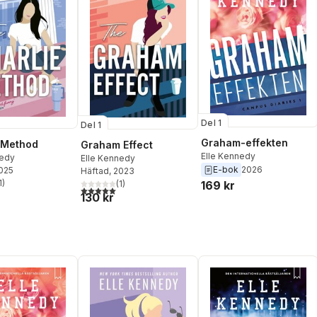
Del 1
Del 1
Graham-effekten
 Method
Graham Effect
Elle Kennedy
nedy
Elle Kennedy
E-bok
2026
2025
Häftad
, 2023
1
)
(
1
)
169 kr
stjärnor. Totalt antal röster:
5,0
utav 5 stjärnor. Totalt antal röster:
130 kr