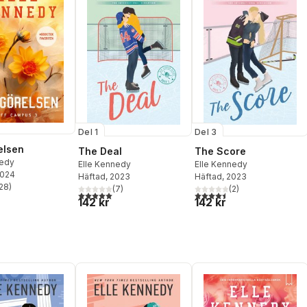
Del 1
Del 3
elsen
The Deal
The Score
nedy
Elle Kennedy
Elle Kennedy
2024
Häftad
, 2023
Häftad
, 2023
28
)
(
7
)
(
2
)
stjärnor. Totalt antal röster:
5,0
utav 5 stjärnor. Totalt antal röster:
4,5
utav 5 stjärnor. Totalt ant
142 kr
142 kr