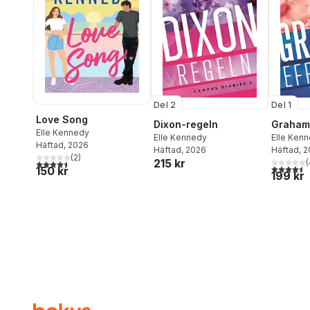
Del 2
Del 1
Love Song
Dixon-regeln
Graham
Elle Kennedy
Elle Kennedy
Elle Ken
Häftad
, 2026
Häftad
, 2026
Häftad
, 
(
2
)
215 kr
(
4,5
utav 5 stjärnor. Totalt antal röster:
4,5
utav 5 
150 kr
199 kr