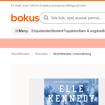
Fri frakt över 249 kr
•
Snabba leveranser
•
Billiga böcker
Sök bok, spel, pussel, penna...
Meny
Erbjudanden
Student
Topplistor
Barn & ungdom
B
Skönlitteratur
Romaner
Skönlitteratur i översättning