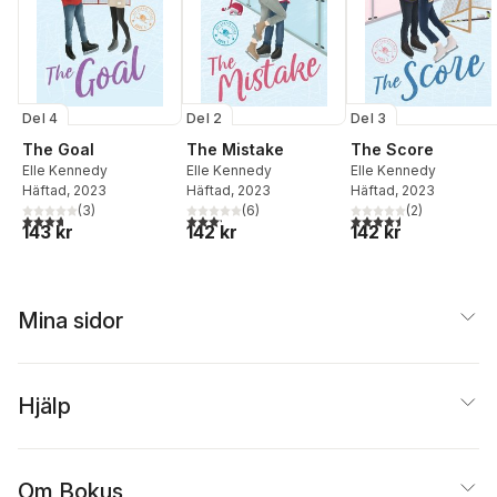
Del 4
Del 2
Del 3
The Goal
The Mistake
The Score
Elle Kennedy
Elle Kennedy
Elle Kennedy
Häftad
, 2023
Häftad
, 2023
Häftad
, 2023
(
3
)
(
6
)
(
2
)
3,7
utav 5 stjärnor. Totalt antal röster:
3,2
utav 5 stjärnor. Totalt antal röster:
4,5
utav 5 stjärnor. Tota
143 kr
142 kr
142 kr
Mina sidor
Hjälp
Om Bokus