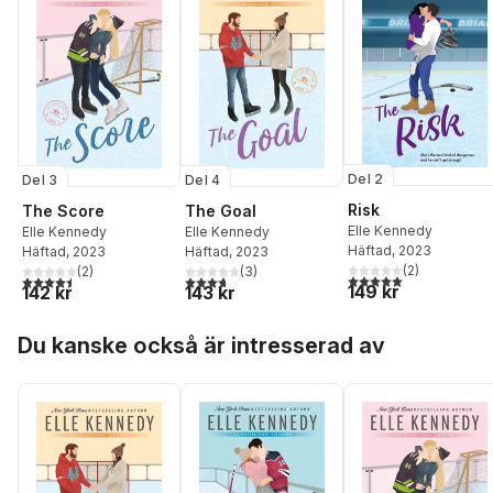
Del 2
Del 3
Del 4
Risk
The Score
The Goal
Elle Kennedy
Elle Kennedy
Elle Kennedy
Häftad
, 2023
Häftad
, 2023
Häftad
, 2023
(
2
)
(
2
)
(
3
)
5,0
utav 5 stjärnor. Tota
4,5
utav 5 stjärnor. Totalt antal röster:
3,7
utav 5 stjärnor. Totalt antal röster:
149 kr
142 kr
143 kr
Hoppa över listan
Du kanske också är intresserad av