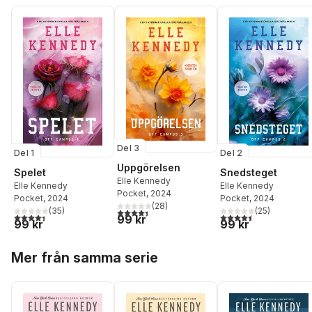
Del 3
Del 1
Del 2
Uppgörelsen
Spelet
Snedsteget
Elle Kennedy
Elle Kennedy
Elle Kennedy
Pocket
, 2024
Pocket
, 2024
Pocket
, 2024
(
28
)
(
35
)
(
25
)
4,4
utav 5 stjärnor. Totalt antal röster:
4,4
utav 5 stjärnor. Totalt antal röster:
4,5
utav 5 stjärnor. Tota
99 kr
99 kr
99 kr
Hoppa över listan
Mer från samma serie