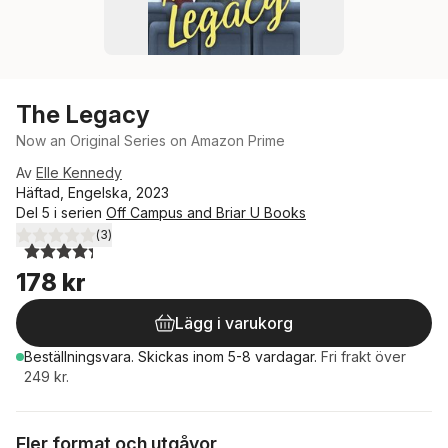
The Legacy
Now an Original Series on Amazon Prime
Av
Elle Kennedy
Häftad, Engelska, 2023
Del 5 i serien
Off Campus and Briar U Books
(
3
)
4,3
utav 5 stjärnor. Totalt antal röster:
178 kr
Lägg i varukorg
Beställningsvara.
Skickas
inom 5-8 vardagar
.
Fri frakt över
249 kr.
Fler format och utgåvor