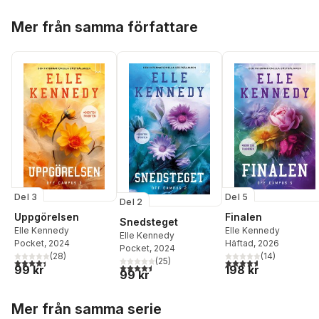
Hoppa över listan
Mer från samma författare
Del 3
Del 5
Del 2
Uppgörelsen
Finalen
Snedsteget
Elle Kennedy
Elle Kennedy
Elle Kennedy
Pocket
, 2024
Häftad
, 2026
Pocket
, 2024
(
28
)
(
14
)
(
25
)
4,4
utav 5 stjärnor. Totalt antal röster:
4,6
utav 5 stjärnor. Tota
4,5
utav 5 stjärnor. Totalt antal röster:
99 kr
198 kr
99 kr
Hoppa över listan
Mer från samma serie