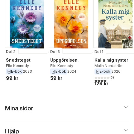
Del 2
Del 3
Del 1
Snedsteget
Uppgörelsen
Kalla mig syster
Elle Kennedy
Elle Kennedy
Malin Nordström
E-bok
2023
E-bok
2024
E-bok
2026
99 kr
59 kr
(
2
)
4,0
utav 5 stjärnor. Tota
129 kr
Mina sidor
Hjälp