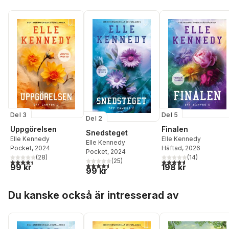
Del 3
Del 5
Del 2
Uppgörelsen
Finalen
Snedsteget
Elle Kennedy
Elle Kennedy
Elle Kennedy
Pocket
, 2024
Häftad
, 2026
Pocket
, 2024
(
28
)
(
14
)
(
25
)
4,4
utav 5 stjärnor. Totalt antal röster:
4,6
utav 5 stjärnor. Tota
4,5
utav 5 stjärnor. Totalt antal röster:
99 kr
198 kr
99 kr
Hoppa över listan
Du kanske också är intresserad av