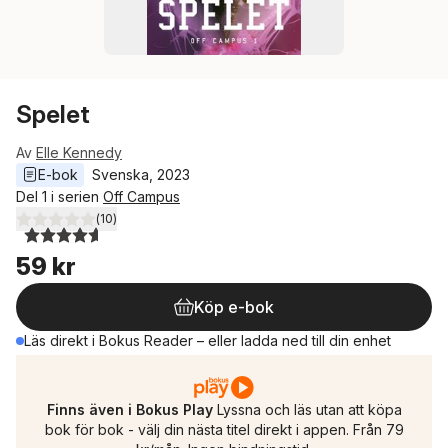
Spelet
Av
Elle Kennedy
E-bok
Svenska
, 
2023
Del 1 i serien
Off Campus
(
10
)
4,6
utav 5 stjärnor. Totalt antal röster:
59 kr
Köp e-bok
Läs direkt i Bokus Reader – eller ladda ned till din enhet
Finns även i Bokus Play
Lyssna och läs utan att köpa
bok för bok - välj din nästa titel direkt i appen. Från 79