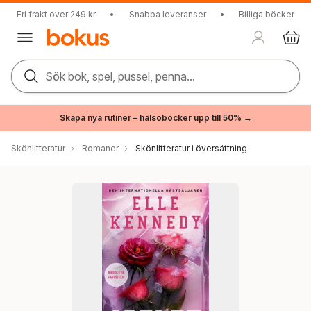
Fri frakt över 249 kr
•
Snabba leveranser
•
Billiga böcker
Sök bok, spel, pussel, penna...
Skapa nya rutiner – hälsoböcker upp till 50% →
Skönlitteratur
Romaner
Skönlitteratur i översättning