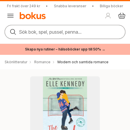
Fri frakt över 249 kr
•
Snabba leveranser
•
Billiga böcker
Sök bok, spel, pussel, penna...
Skapa nya rutiner – hälsoböcker upp till 50% →
Skönlitteratur
Romance
Modern och samtida romance