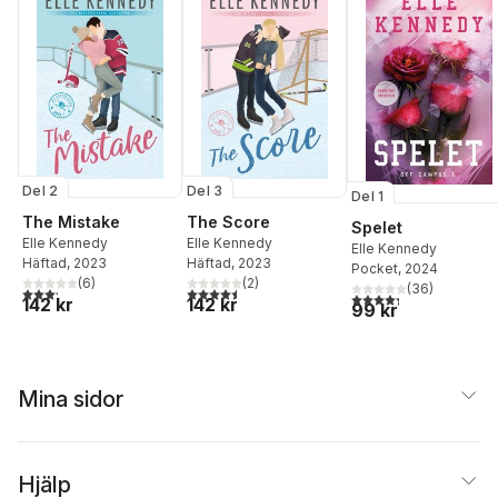
Del 2
Del 3
Del 1
The Mistake
The Score
Spelet
Elle Kennedy
Elle Kennedy
Elle Kennedy
Häftad
, 2023
Häftad
, 2023
Pocket
, 2024
(
6
)
(
2
)
(
36
)
3,2
utav 5 stjärnor. Totalt antal röster:
4,5
utav 5 stjärnor. Totalt antal röster:
4,3
utav 5 stjärnor. Tota
142 kr
142 kr
99 kr
Mina sidor
Hjälp