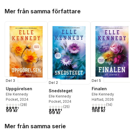
Hoppa över listan
Mer från samma författare
Del 3
Del 5
Del 2
Uppgörelsen
Finalen
Snedsteget
Elle Kennedy
Elle Kennedy
Elle Kennedy
Pocket
, 2024
Häftad
, 2026
Pocket
, 2024
(
28
)
(
14
)
(
25
)
4,4
utav 5 stjärnor. Totalt antal röster:
4,6
utav 5 stjärnor. Tota
4,5
utav 5 stjärnor. Totalt antal röster:
99 kr
198 kr
99 kr
Hoppa över listan
Mer från samma serie