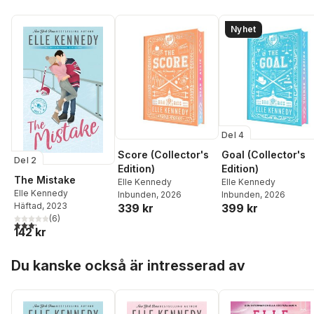
Nyhet
Del 4
Score (Collector's
Goal (Collector's
Del 2
Edition)
Edition)
The Mistake
Elle Kennedy
Elle Kennedy
Elle Kennedy
Inbunden
, 2026
Inbunden
, 2026
Häftad
, 2023
339 kr
399 kr
(
6
)
3,2
utav 5 stjärnor. Totalt antal röster:
142 kr
Hoppa över listan
Du kanske också är intresserad av