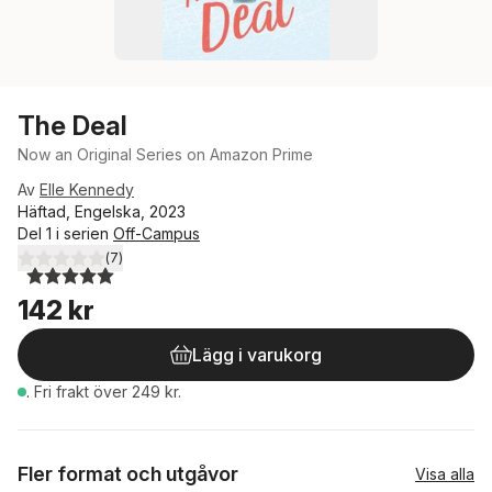
The Deal
Now an Original Series on Amazon Prime
Av
Elle Kennedy
Häftad, Engelska, 2023
Del 1 i serien
Off-Campus
(
7
)
5,0
utav 5 stjärnor. Totalt antal röster:
142 kr
Lägg i varukorg
.
Fri frakt över 249 kr.
Fler format och utgåvor
Visa alla