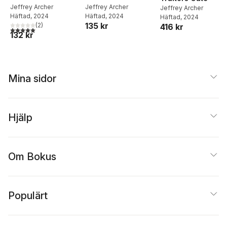
Jeffrey Archer
Jeffrey Archer
Jeffrey Archer
Häftad
, 2024
Häftad
, 2024
Häftad
, 2024
135 kr
(
2
)
416 kr
5,0
utav 5 stjärnor. Totalt antal röster:
132 kr
Mina sidor
Hjälp
Om Bokus
Populärt