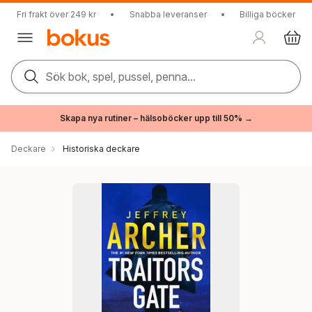
Fri frakt över 249 kr
•
Snabba leveranser
•
Billiga böcker
Sök bok, spel, pussel, penna...
Skapa nya rutiner – hälsoböcker upp till 50% →
Deckare
Historiska deckare