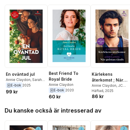
Best Friend To
En oväntad jul
Kärlekens
Royal Bride
Annie Claydon
,
Sarah
återkomst ; När
Annie Claydon
Morgan
,
Dani Collins
,
E-bok
2025
gnistan tänds
Annie Claydon
,
JC
Karen Booth
E-bok
2020
Harroway
Häftad
, 2025
99 kr
86 kr
60 kr
Hoppa över listan
Du kanske också är intresserad av