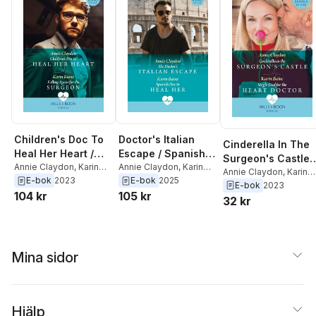
Children's Doc To
Doctor's Italian
Cinderella In The
Heal Her Heart /
Escape / Spanish
Surgeon's Castle /
Falling Again For
Annie Claydon
,
Karin
Doc To Heal Her
Annie Claydon
,
Karin
Single Dad For Th
Annie Claydon
,
Karin
Baine
Baine
E-bok
2023
E-bok
2025
The Surgeon
Baine
E-bok
2023
Heart Doctor
104 kr
105 kr
32 kr
Mina sidor
Hjälp