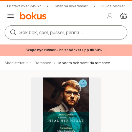
Fri frakt över 249 kr
•
Snabba leveranser
•
Billiga böcker
Sök bok, spel, pussel, penna...
Skapa nya rutiner – hälsoböcker upp till 50% →
Skönlitteratur
Romance
Modern och samtida romance