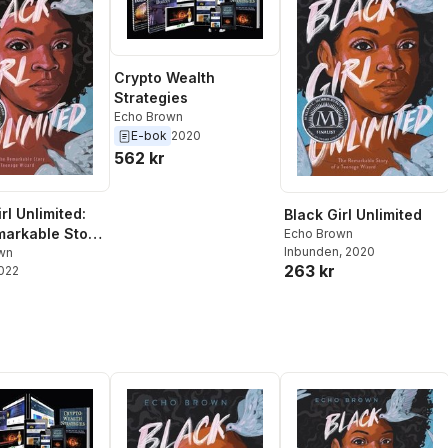
Crypto Wealth
Strategies
Echo Brown
E-bok
2020
562 kr
rl Unlimited:
Black Girl Unlimited
arkable Story
Echo Brown
Inbunden
, 2020
enage Wizard
wn
263 kr
2022