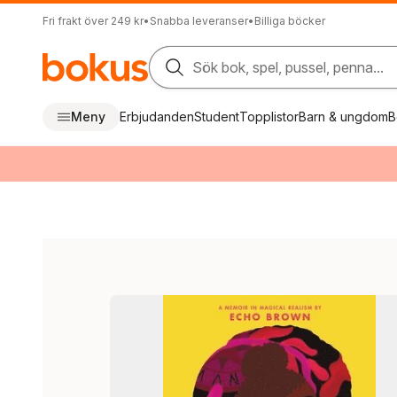
Fri frakt över 249 kr
•
Snabba leveranser
•
Billiga böcker
Sök bok, spel, pussel, penna...
Meny
Erbjudanden
Student
Topplistor
Barn & ungdom
B