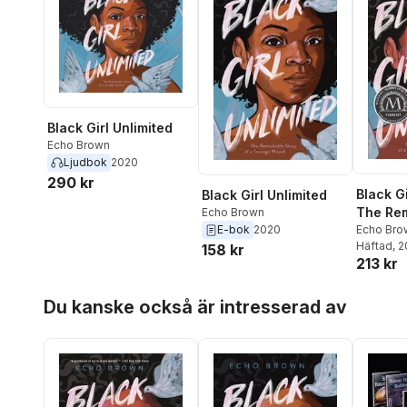
Black Girl Unlimited
Echo Brown
Ljudbok
2020
290 kr
Black Gi
Black Girl Unlimited
The Rem
Echo Brown
of a Te
Echo Bro
E-bok
2020
Häftad
, 
158 kr
213 kr
Hoppa över listan
Du kanske också är intresserad av