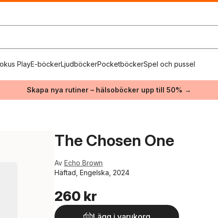
okus Play
E-böcker
Ljudböcker
Pocketböcker
Spel och pussel
Skapa nya rutiner – hälsoböcker upp till 50% →
The Chosen One
Av
Echo Brown
Häftad, Engelska, 2024
260 kr
Lägg i varukorg