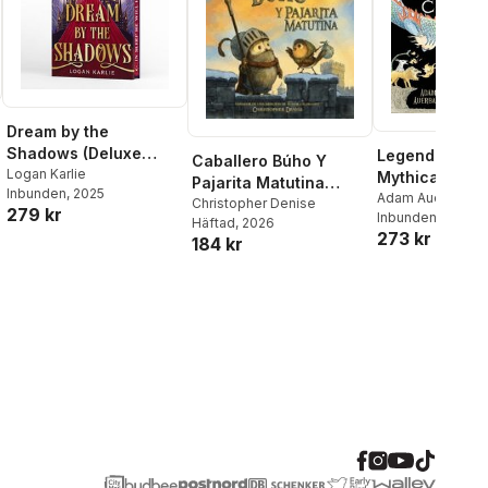
Dream by the
Shadows (Deluxe
Legendary Cre
Caballero Búho Y
Limited Edition)
Logan Karlie
Mythical Beas
Pajarita Matutina
Inbunden
, 2025
Spirits from A
Adam Auerbach
(Knight Owl and Early
Christopher Denise
279 kr
Inbunden
, 2022
the World
Häftad
, 2026
Bird)
273 kr
184 kr