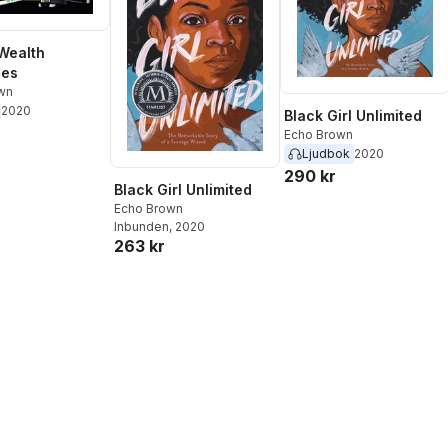
Wealth
ies
wn
2020
Black Girl Unlimited
Echo Brown
Ljudbok
2020
290 kr
Black Girl Unlimited
Echo Brown
Inbunden
, 2020
263 kr