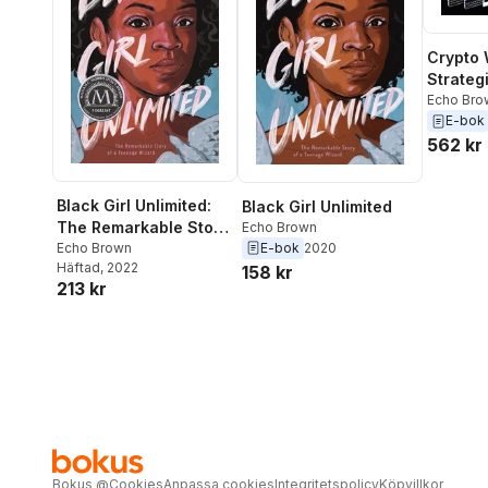
Crypto 
Strateg
Echo Bro
E-bok
562 kr
Black Girl Unlimited:
Black Girl Unlimited
The Remarkable Story
Echo Brown
of a Teenage Wizard
Echo Brown
E-bok
2020
Häftad
, 2022
158 kr
213 kr
Bokus
@
Cookies
Anpassa cookies
Integritetspolicy
Köpvillkor