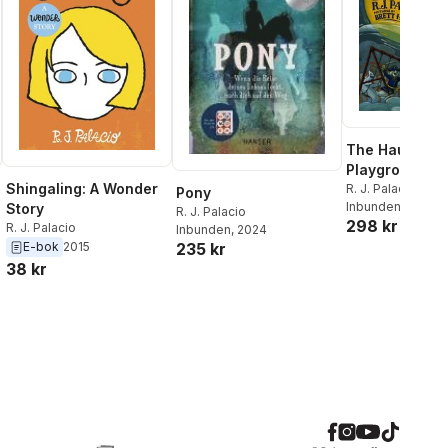
The Haunted
Playground
Shingaling: A Wonder
R. J. Palacio
Pony
Inbunden
, 2026
Story
R. J. Palacio
298 kr
R. J. Palacio
Inbunden
, 2024
235 kr
E-bok
2015
38 kr