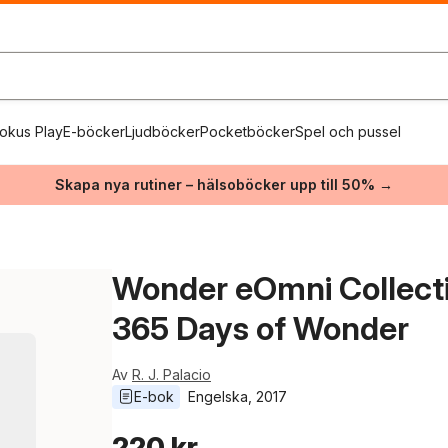
okus Play
E-böcker
Ljudböcker
Pocketböcker
Spel och pussel
Skapa nya rutiner – hälsoböcker upp till 50% →
Wonder eOmni Collecti
365 Days of Wonder
Av
R. J. Palacio
E-bok
Engelska
, 
2017
220 kr