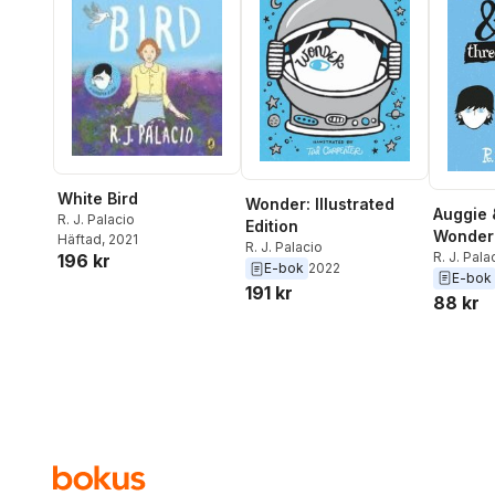
White Bird
Wonder: Illustrated
Auggie 
R. J. Palacio
Edition
Wonder 
Häftad
, 2021
R. J. Palacio
R. J. Pala
196 kr
E-bok
2022
E-bok
191 kr
88 kr