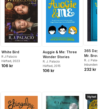
365 Days of W
White Bird
Auggie & Me: Three
Mr. Browne's 
R J Palacio
Wonder Stories
Precepts
R. J. Palacio
Häftad
, 2023
R. J. Palacio
Inbunden
, 2014
106 kr
Häftad
, 2015
232 kr
106 kr
Nyhet