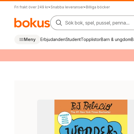
Fri frakt över 249 kr
•
Snabba leveranser
•
Billiga böcker
Sök bok, spel, pussel, penna...
Meny
Erbjudanden
Student
Topplistor
Barn & ungdom
B