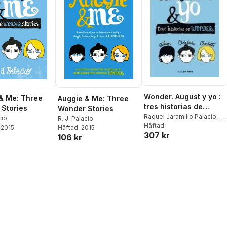
Wonder. August y yo :
& Me: Three
Auggie & Me: Three
tres historias de
Stories
Wonder Stories
Wonder
Raquel Jaramillo Palacio
,
R.
cio
R. J. Palacio
J. Palacio
Häftad
Häftad
, 2015
2015
307 kr
106 kr