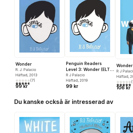
Penguin Readers
Wonder
Wonder
Level 3: Wonder (ELT
R. J. Palacio
R J Palac
Graded Reader)
R J Palacio
Häftad
, 2013
Häftad
, 
Häftad
, 2019
(
7
)
(
4,7
utav 5 stjärnor. Totalt antal röster:
5,0
utav 5 
99 kr
99 kr
106 kr
Hoppa över listan
Du kanske också är intresserad av