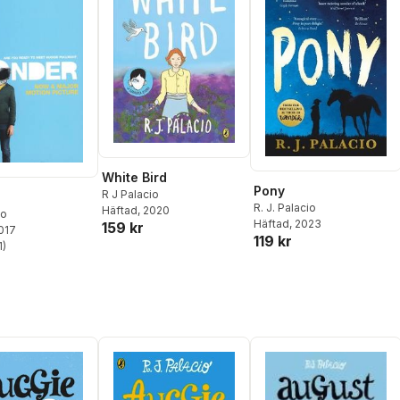
White Bird
Pony
R J Palacio
R. J. Palacio
Häftad
, 2020
io
Häftad
, 2023
159 kr
2017
119 kr
1
)
stjärnor. Totalt antal röster: