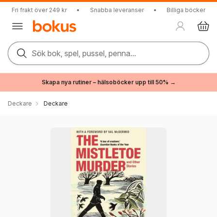
Fri frakt över 249 kr
•
Snabba leveranser
•
Billiga böcker
Sök bok, spel, pussel, penna...
Skapa nya rutiner – hälsoböcker upp till 50% →
Deckare
Deckare