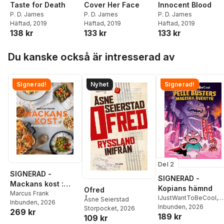
Taste for Death
Cover Her Face
Innocent Blood
P. D. James
P. D. James
P. D. James
Häftad
, 2019
Häftad
, 2019
Häftad
, 2019
138 kr
133 kr
133 kr
Hoppa över listan
Du kanske också är intresserad av
Signerad!
Nyhet
Signerad!
Del 2
SIGNERAD -
SIGNERAD -
Mackans kost :
Kopians hämnd
Ofred
Middagar och
Marcus Frank
IJustWantToBeCool
,
Åsne Seierstad
Inbunden
, 2026
matlådor
Joel Adolphson
Inbunden
, 2026
,
Emil
Storpocket
, 2026
269 kr
189 kr
Ejdemo Beer
,
Victor
109 kr