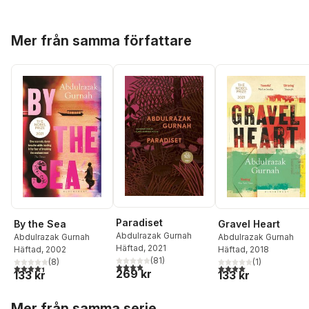
Hoppa över listan
Mer från samma författare
Paradiset
By the Sea
Gravel Heart
Abdulrazak Gurnah
Abdulrazak Gurnah
Abdulrazak Gurnah
Häftad
, 2021
Häftad
, 2002
Häftad
, 2018
(
81
)
(
8
)
(
1
)
3,9
utav 5 stjärnor. Totalt antal röster:
4,4
utav 5 stjärnor. Totalt antal röster:
4,0
utav 5 stjärnor. Tota
269 kr
133 kr
133 kr
Hoppa över listan
Mer från samma serie