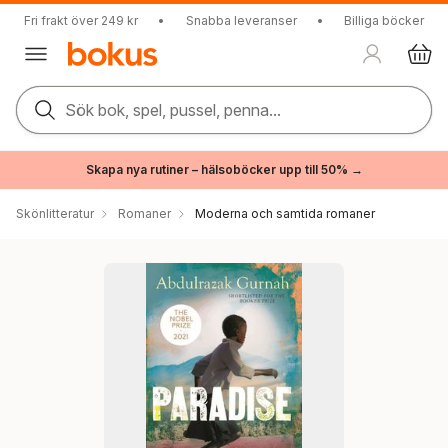
Fri frakt över 249 kr
•
Snabba leveranser
•
Billiga böcker
Sök bok, spel, pussel, penna...
Skapa nya rutiner – hälsoböcker upp till 50% →
Skönlitteratur
Romaner
Moderna och samtida romaner