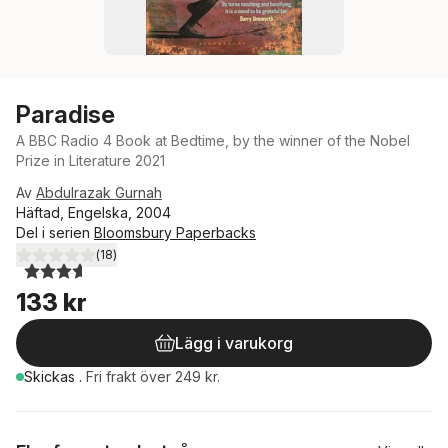
Paradise
A BBC Radio 4 Book at Bedtime, by the winner of the Nobel
Prize in Literature 2021
Av
Abdulrazak Gurnah
Häftad, Engelska, 2004
Del i serien
Bloomsbury Paperbacks
(
18
)
3,6
utav 5 stjärnor. Totalt antal röster:
133 kr
Lägg i varukorg
Skickas
.
Fri frakt över 249 kr.