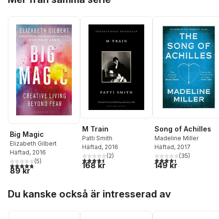
Song of Achilles
M Train
Big Magic
Madeline Miller
Patti Smith
Elizabeth Gilbert
Häftad
, 2017
Häftad
, 2016
Häftad
, 2016
(
35
)
(
2
)
4,4
utav 5 stjärnor. Tota
4,5
utav 5 stjärnor. Totalt antal röster:
(
5
)
149 kr
168 kr
4,8
utav 5 stjärnor. Totalt antal röster:
89 kr
Hoppa över listan
Du kanske också är intresserad av