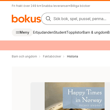
Fri frakt över 249 kr
•
Snabba leveranser
•
Billiga böcker
Sök bok, spel, pussel, penna...
Meny
Erbjudanden
Student
Topplistor
Barn & ungdom
B
Barn och ungdom
Faktaböcker
Historia