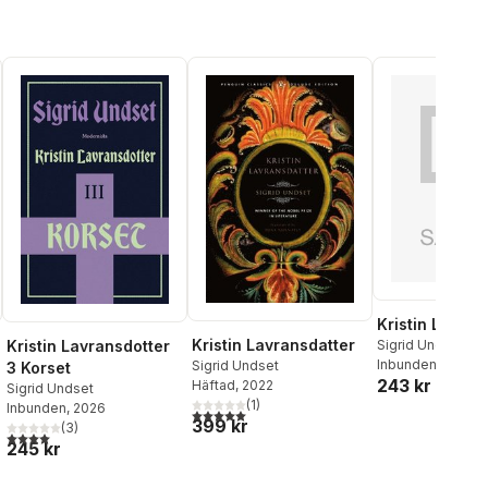
Kristin Lavran
Kristin Lavransdatter
Kristin Lavransdotter
Sigrid Undset
Inbunden
, 2027
Sigrid Undset
3 Korset
243 kr
Häftad
, 2022
Sigrid Undset
(
1
)
Inbunden
, 2026
5,0
utav 5 stjärnor. Totalt antal röster:
al röster:
399 kr
(
3
)
4,0
utav 5 stjärnor. Totalt antal röster:
245 kr