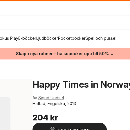
okus Play
E-böcker
Ljudböcker
Pocketböcker
Spel och pussel
Skapa nya rutiner – hälsoböcker upp till 50% →
Happy Times in Norwa
Av
Sigrid Undset
Häftad, Engelska, 2013
204 kr
Lägg i varukorg