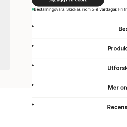
Beställningsvara.
Skickas
inom 5-8 vardagar
.
Fri f
Be
Produk
Utfors
Mer om
Recens