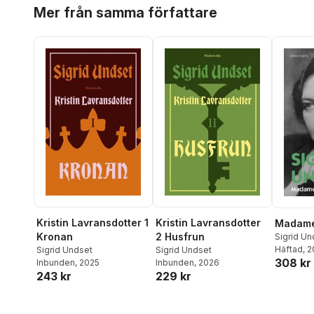
Hoppa över listan
Mer från samma författare
Kristin Lavransdotter 1
Kristin Lavransdotter
Madame
Kronan
2 Husfrun
Sigrid Un
Häftad
, 
Sigrid Undset
Sigrid Undset
308 kr
Inbunden
, 2025
Inbunden
, 2026
243 kr
229 kr
Hoppa över listan