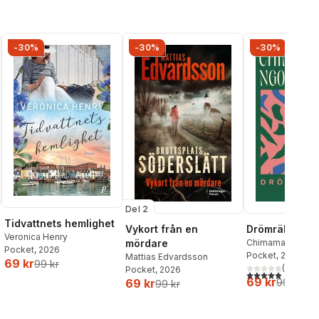
-30%
-30%
-30%
Del 2
Tidvattnets hemlighet
Vykort från en
Drömräkning
Veronica Henry
mördare
Chimamanda Ngoz
Pocket
, 2026
Pocket
, 2026
Mattias Edvardsson
69 kr
99 kr
al röster:
(
1
)
Pocket
, 2026
5,0
utav 5 stjärnor.
69 kr
69 kr
99 kr
99 kr