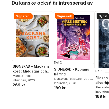
Du kanske också är intresserad av
Signerad!
Signerad!
Nyhet
Del 2
SIGNERAD - Mackans
SIGNERAD - Kopians
Del 1
kost : Middagar och
hämnd
matlådor
Marcus Frank
Flickan
IJustWantToBeCool
,
Joel
Inbunden
, 2026
silverhj
Adolphson
Inbunden
, 2026
,
Emil Ejdemo
269 kr
Alexandra
189 kr
Beer
,
Victor Beer
Inbunden
169 kr