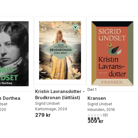
Del 1
Kristin Lavransdotter -
Brudkronan (lättläst)
 Dorthea
Kransen
Sigrid Undset
dset
Sigrid Undset
Kartonnage
, 2024
2020
Inbunden
, 2016
279 kr
(
9
)
4,0
utav 5 stjärnor. Totalt ant
309 kr