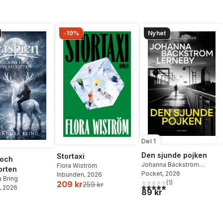
-19%
Nyhet
Del 1
Den sjunde pojken
Stortaxi
 och
Johanna Bäckström
Flora Wiström
orten
Lerneby
Pocket
, 2026
Inbunden
, 2026
 Bring
(
1
)
209 kr
259 kr
5,0
utav 5 stjärnor. Totalt ant
, 2026
89 kr