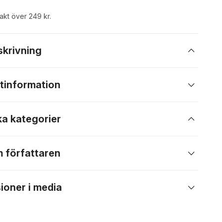
rakt över 249 kr.
skrivning
tinformation
ka kategorier
 författaren
ioner i media