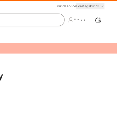
Kundservice
Företagskund?
y