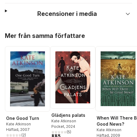
Recensioner i media
Hoppa över listan
Mer från samma författare
Glädjens palats
When Will There 
One Good Turn
Kate Atkinson
Good News?
Kate Atkinson
Pocket
, 2024
Häftad
, 2007
Kate Atkinson
(
5
)
3,0
utav 5 stjärnor. Totalt antal röster:
(
2
)
Häftad
, 2009