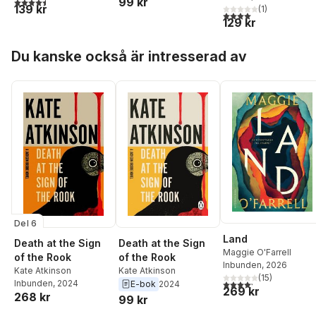
4,5
utav 5 stjärnor. Totalt antal röster:
99 kr
139 kr
(
1
)
4,0
utav 5 stjärnor. Tota
129 kr
Hoppa över listan
Du kanske också är intresserad av
Del 6
Land
Death at the Sign
Death at the Sign
Maggie O'Farrell
of the Rook
of the Rook
Inbunden
, 2026
Kate Atkinson
Kate Atkinson
(
15
)
4,2
utav 5 stjärnor. Tota
Inbunden
, 2024
E-bok
2024
269 kr
268 kr
99 kr