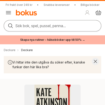
Fri frakt över 249 kr
•
Snabba leveranser
•
Billiga böcker
Sök bok, spel, pussel, penna...
Skapa nya rutiner – hälsoböcker upp till 50% →
Deckare
Deckare
Vi hittar inte den utgåva du söker efter, kanske
funkar den här lika bra?