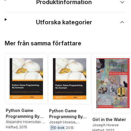
Produktinformation
Utforska kategorier
Hoppa över listan
Mer från samma författare
Python Game
Python Game
Programming By
Programming By
Girl in the Water
Example
Alejandro Howrodas De
Example
Joseph Howse
,
Joseph Howse
Paz
Häftad
,
Joseph Howse
, 2015
Alejandro Rodas de
E-bok
2015
Häftad
, 2022