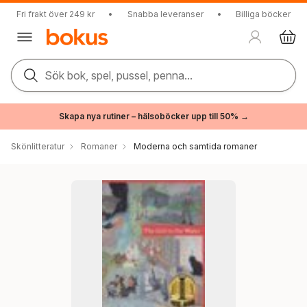
Fri frakt över 249 kr
•
Snabba leveranser
•
Billiga böcker
Sök bok, spel, pussel, penna...
Skapa nya rutiner – hälsoböcker upp till 50% →
Skönlitteratur
Romaner
Moderna och samtida romaner