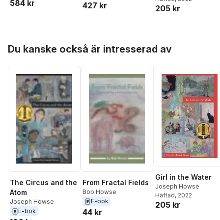
584 kr
Paz
427 kr
205 kr
Hoppa över listan
Du kanske också är intresserad av
Girl in the Water
The Circus and the
From Fractal Fields
Joseph Howse
Atom
Bob Howse
Häftad
, 2022
E-bok
Joseph Howse
205 kr
E-bok
44 kr