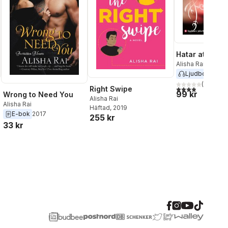
Hatar att älsk
Alisha Rai
Ljudbok
2018
(
16
)
3,9
utav 5 stjärnor
Right Swipe
99 kr
Wrong to Need You
Alisha Rai
Alisha Rai
Häftad
, 2019
E-bok
2017
255 kr
33 kr