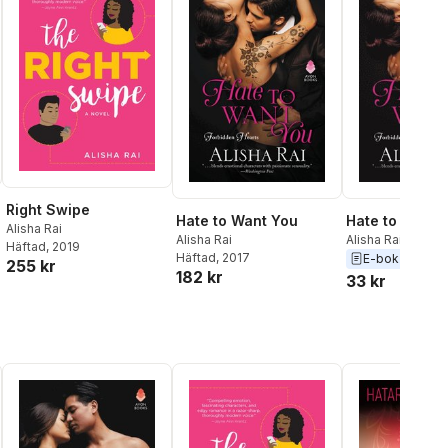
Right Swipe
Hate to Want You
Hate to Want 
Alisha Rai
Alisha Rai
Alisha Rai
Häftad
, 2019
Häftad
, 2017
E-bok
2017
255 kr
182 kr
33 kr