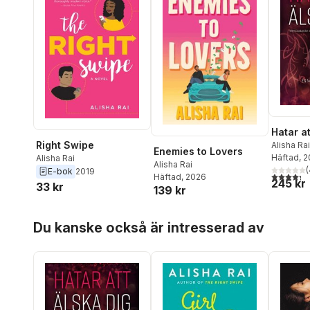
Hatar at
Right Swipe
Alisha Rai
Enemies to Lovers
Häftad
, 
Alisha Rai
Alisha Rai
(
E-bok
2019
4,3
utav 5 
Häftad
, 2026
245 kr
33 kr
139 kr
Hoppa över listan
Du kanske också är intresserad av