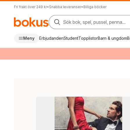
Fri frakt över 249 kr
•
Snabba leveranser
•
Billiga böcker
Sök bok, spel, pussel, penna...
Meny
Erbjudanden
Student
Topplistor
Barn & ungdom
B