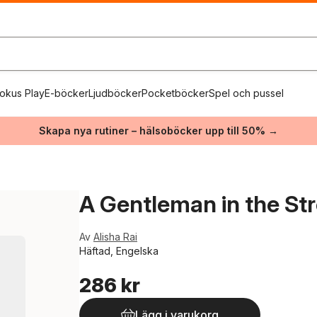
okus Play
E-böcker
Ljudböcker
Pocketböcker
Spel och pussel
Skapa nya rutiner – hälsoböcker upp till 50% →
A Gentleman in the St
Av
Alisha Rai
Häftad, Engelska
286 kr
Lägg i varukorg