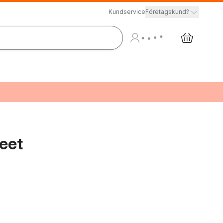
Kundservice
Företagskund?
reet