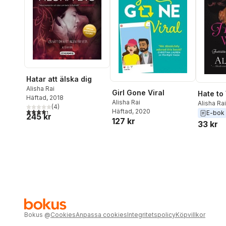
Hatar att älska dig
Alisha Rai
Girl Gone Viral
Hate to
Häftad
, 2018
Alisha Rai
Alisha Rai
(
4
)
4,3
utav 5 stjärnor. Totalt antal röster:
Häftad
, 2020
E-bok
245 kr
127 kr
33 kr
Bokus
@
Cookies
Anpassa cookies
Integritetspolicy
Köpvillkor