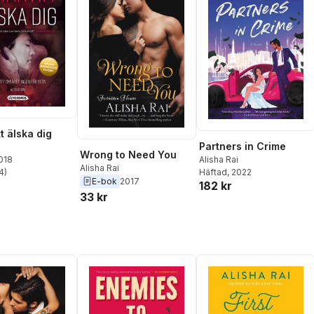
t älska dig
Partners in Crime
Wrong to Need You
Alisha Rai
2018
Alisha Rai
Häftad
, 2022
4
)
stjärnor. Totalt antal röster:
E-bok
2017
182 kr
33 kr