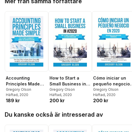
Mer från samma författare
Accounting
How to Start a
Cómo iniciar un
Principles Made
Small Business in
pequeño negocio
Simple
Gregory Olson
#2020
Gregory Olson
en 2020
Gregory Olson
Häftad
, 2020
Häftad
, 2020
Häftad
, 2020
189 kr
200 kr
200 kr
Hoppa över listan
Du kanske också är intresserad av