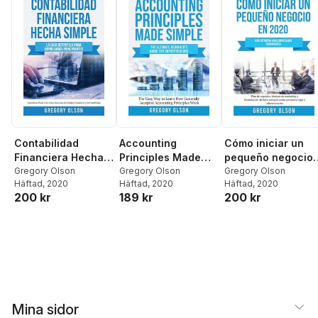
Contabilidad
Accounting
Cómo iniciar un
Financiera Hecha
Principles Made
pequeño negocio
Simple
Gregory Olson
Simple
Gregory Olson
en 2020
Gregory Olson
Häftad
, 2020
Häftad
, 2020
Häftad
, 2020
200 kr
189 kr
200 kr
Mina sidor