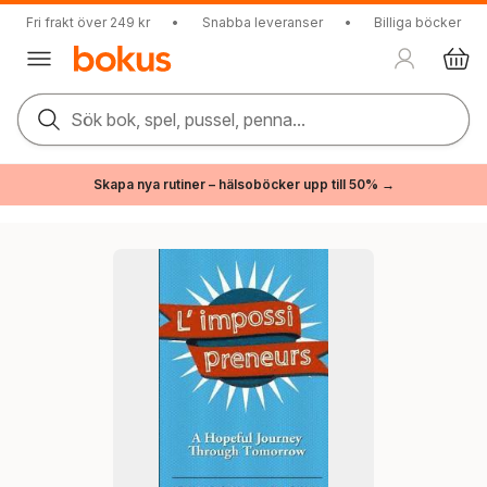
Fri frakt över 249 kr
•
Snabba leveranser
•
Billiga böcker
Sök bok, spel, pussel, penna...
Skapa nya rutiner – hälsoböcker upp till 50% →