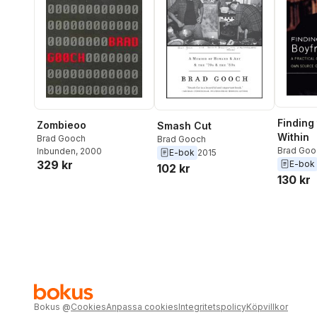
Finding
Zombieoo
Smash Cut
Within
Brad Gooch
Brad Gooch
Brad Goo
Inbunden
, 2000
E-bok
2015
329 kr
E-bok
102 kr
130 kr
Bokus
@
Cookies
Anpassa cookies
Integritetspolicy
Köpvillkor