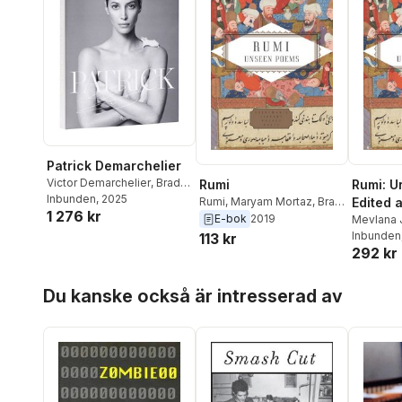
Patrick Demarchelier
Victor Demarchelier
,
Brad
Rumi
Rumi: U
Gooch
Inbunden
, 2025
Rumi
,
Maryam Mortaz
,
Brad
Edited 
1 276 kr
Gooch
E-bok
2019
by Brad
Mevlana 
Brad Goo
Inbunden
113 kr
Maryam
292 kr
Mortaz
Hoppa över listan
Du kanske också är intresserad av