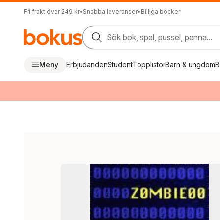
Fri frakt över 249 kr
•
Snabba leveranser
•
Billiga böcker
Sök bok, spel, pussel, penna...
Meny
Erbjudanden
Student
Topplistor
Barn & ungdom
B