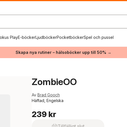
okus Play
E-böcker
Ljudböcker
Pocketböcker
Spel och pussel
Skapa nya rutiner – hälsoböcker upp till 50% →
ZombieOO
Av
Brad Gooch
Häftad, Engelska
239 kr
Tillfälligt slut