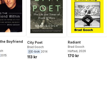
 the Boyfriend
Radiant
City Poet
Brad Gooch
Brad Gooch
ch
Häftad
, 2026
E-bok
2014
170 kr
2015
113 kr