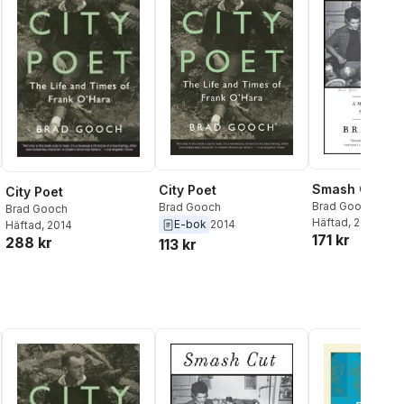
Smash Cut
City Poet
City Poet
Brad Gooch
Brad Gooch
Brad Gooch
Häftad
, 2016
E-bok
2014
Häftad
, 2014
171 kr
288 kr
113 kr