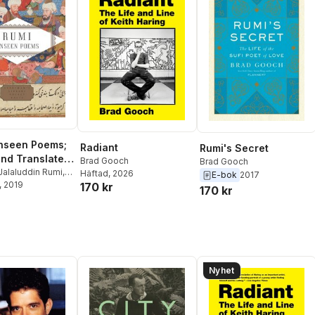
nseen Poems;
Radiant
Rumi's Secret
and Translated
Brad Gooch
Brad Gooch
 Gooch and
Jalaluddin Rumi
,
Häftad
, 2026
E-bok
2017
ch
, 2019
,
Maryam
170 kr
 Mortaz
170 kr
Nyhet