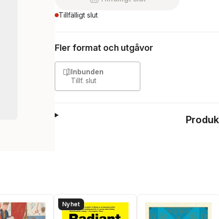
Tillfälligt slut
Fler format och utgåvor
Inbunden
Tillf. slut
Produk
Nyhet