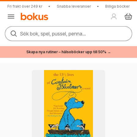
Fri frakt över 249 kr
•
Snabba leveranser
•
Billiga böcker
Sök bok, spel, pussel, penna...
Skapa nya rutiner – hälsoböcker upp till 50% →