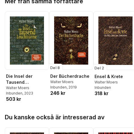
Mer från samma författare
Del 8
Del 2
Die Insel der
Der Bücherdrache
Ensel & Krete
Tausend
Walter Moers
Walter Moers
Inbunden
, 2019
Inbunden
Leuchttürme
Walter Moers
246 kr
318 kr
Inbunden
, 2023
503 kr
Hoppa över listan
Du kanske också är intresserad av