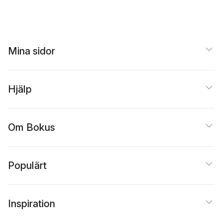
Blessed Deity. 3. 
the Creation. 4. O
man in Paradise,
&c. Being the
Puerilia of Joseph
Mina sidor
Bell Printer
Hjälp
Om Bokus
Populärt
Inspiration