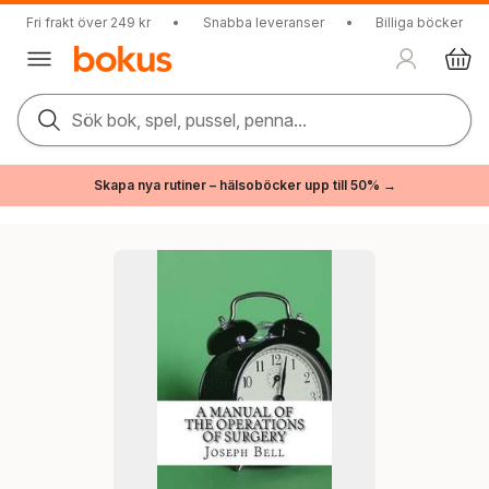
Fri frakt över 249 kr
•
Snabba leveranser
•
Billiga böcker
Sök bok, spel, pussel, penna...
Skapa nya rutiner – hälsoböcker upp till 50% →