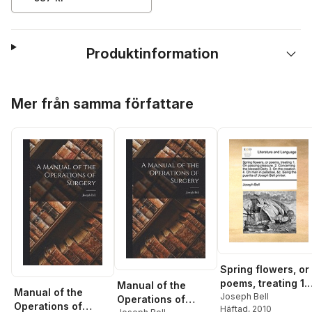
Produktinformation
Hoppa över listan
Mer från samma författare
Spring flowers, or
poems, treating 1.
Manual of the
Manual of the
On passing
Joseph Bell
Operations of
Operations of
Häftad
, 2010
pleasure. 2.