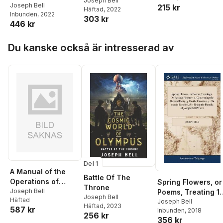
Surgery
Joseph Bell
Surgery
Joseph Bell
215 kr
Concerning the
Häftad
, 2022
Inbunden
, 2022
303 kr
blessed Deity. 3. 
446 kr
the creation. 4. O
man in paradise,
Hoppa över listan
Du kanske också är intresserad av
&c. Being the
puerilia of Joseph
Bell printer.
Del 1
A Manual of the
Battle Of The
Operations of
Spring Flowers, or
Throne
Surgery
Joseph Bell
Poems, Treating 1.
Joseph Bell
Häftad
On Passing
Joseph Bell
Häftad
, 2023
587 kr
Inbunden
, 2018
Pleasure. 2.
256 kr
356 kr
Concerning the