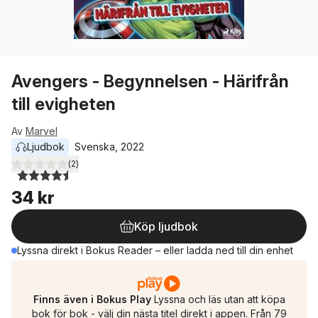
Avengers - Begynnelsen - Härifrån
till evigheten
Av
Marvel
Ljudbok
Svenska
, 
2022
(
2
)
4,5
utav 5 stjärnor. Totalt antal röster:
34 kr
Köp ljudbok
Lyssna direkt i Bokus Reader – eller ladda ned till din enhet
Finns även i Bokus Play
Lyssna och läs utan att köpa
bok för bok - välj din nästa titel direkt i appen. Från 79