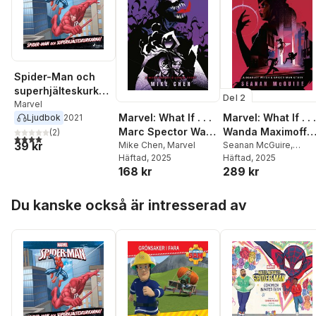
Spider-Man och
superhjälteskurkar
Del 2
na!
Marvel
Marvel: What If . . .
Marvel: What If . . .
Ljudbok
2021
Wanda Maximoff
Marc Spector Was
(
2
)
4,0
utav 5 stjärnor. Totalt antal röster:
39 kr
and Peter Parker
Seanan McGuire
,
Host to Venom? (a
Mike Chen
,
Marvel
Marvel
Häftad
, 2025
Häftad
, 2025
Were Siblings? (a
Moon Knight &
289 kr
168 kr
Scarlet Witch &
Venom Story)
Spider-Man Story)
Hoppa över listan
Du kanske också är intresserad av