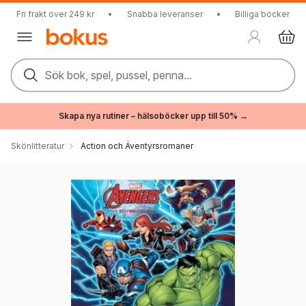
Fri frakt över 249 kr
•
Snabba leveranser
•
Billiga böcker
Sök bok, spel, pussel, penna...
Skapa nya rutiner – hälsoböcker upp till 50% →
Skönlitteratur
Action och Äventyrsromaner