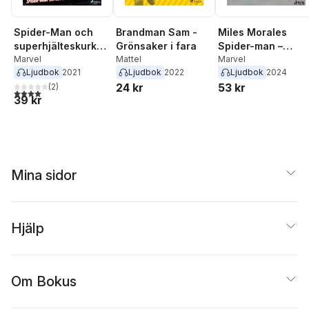
Spider-Man och
Brandman Sam -
Miles Morales
superhjälteskurkar
Grönsaker i fara
Spider-man –
na!
Marvel
Mattel
Genom en hjältes
Marvel
Ljudbok
2021
Ljudbok
2022
Ljudbok
2024
ögon
24 kr
53 kr
(
2
)
4,0
utav 5 stjärnor. Totalt antal röster:
39 kr
Mina sidor
Hjälp
Om Bokus