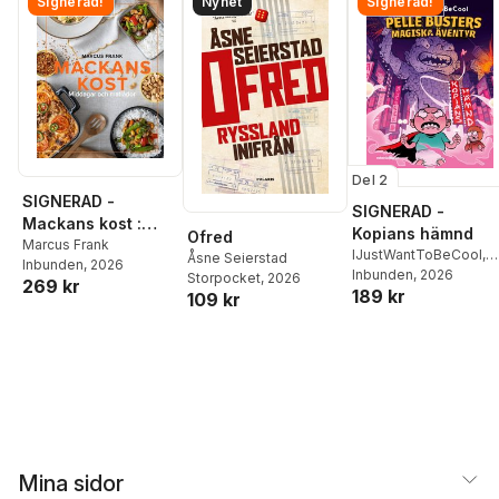
Signerad!
Nyhet
Signerad!
Del 2
SIGNERAD -
SIGNERAD -
Mackans kost :
Kopians hämnd
Ofred
Middagar och
Marcus Frank
IJustWantToBeCool
,
Åsne Seierstad
Inbunden
, 2026
matlådor
Joel Adolphson
Inbunden
, 2026
,
Emil
Storpocket
, 2026
269 kr
189 kr
Ejdemo Beer
,
Victor
109 kr
Beer
Mina sidor