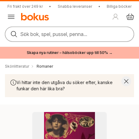
Fri frakt över 249 kr
•
Snabba leveranser
•
Billiga böcker
Sök bok, spel, pussel, penna...
Skapa nya rutiner – hälsoböcker upp till 50% →
Skönlitteratur
Romaner
Vi hittar inte den utgåva du söker efter, kanske
funkar den här lika bra?