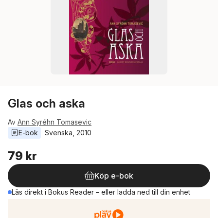
Glas och aska
Av
Ann Syréhn Tomasevic
E-bok
Svenska
, 
2010
79 kr
Köp e-bok
Läs direkt i Bokus Reader – eller ladda ned till din enhet