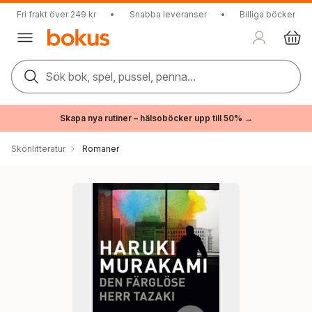
Fri frakt över 249 kr
•
Snabba leveranser
•
Billiga böcker
Sök bok, spel, pussel, penna...
Skapa nya rutiner – hälsoböcker upp till 50% →
Skönlitteratur
Romaner