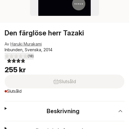
Den färglöse herr Tazaki
Av
Haruki Murakami
Inbunden, Svenska, 2014
(
18
)
3,9
utav 5 stjärnor. Totalt antal röster:
255 kr
Slutsåld
Slutsåld
Beskrivning