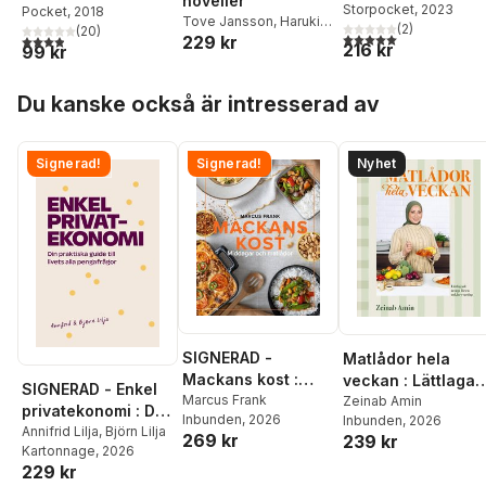
noveller
Storpocket
, 2023
Pocket
, 2018
Tove Jansson
,
Haruki
(
2
)
(
20
)
5,0
utav 5 stjärnor. Tota
3,9
utav 5 stjärnor. Totalt antal röster:
229 kr
Murakami
,
Karolina
216 kr
99 kr
Ramqvist
,
Stefan Zweig
Hoppa över listan
Du kanske också är intresserad av
Signerad!
Signerad!
Nyhet
SIGNERAD -
Matlådor hela
Mackans kost :
veckan : Lättlaga
SIGNERAD - Enkel
Middagar och
Marcus Frank
recept för en
Zeinab Amin
privatekonomi : Din
Inbunden
, 2026
Inbunden
, 2026
matlådor
enklare vardag
praktiska guide till
Annifrid Lilja
,
Björn Lilja
269 kr
239 kr
Kartonnage
, 2026
livets alla
229 kr
pengafrågor