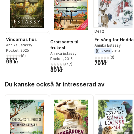
Del 2
Vindarnas hus
En sång för Hedda
Croissants till
Annika Estassy
Annika Estassy
frukost
Pocket
, 2025
E-bok
2019
Annika Estassy
(
8
)
(
3
)
3,6
utav 5 stjärnor. Totalt antal röster:
Pocket
, 2015
4,3
utav 5 stjärnor. Tota
99 kr
79 kr
(
47
)
3,8
utav 5 stjärnor. Totalt antal röster:
89 kr
Hoppa över listan
Du kanske också är intresserad av