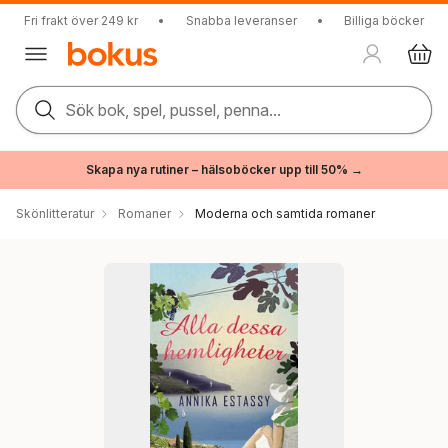
Fri frakt över 249 kr
•
Snabba leveranser
•
Billiga böcker
Sök bok, spel, pussel, penna...
Skapa nya rutiner – hälsoböcker upp till 50% →
Skönlitteratur
Romaner
Moderna och samtida romaner