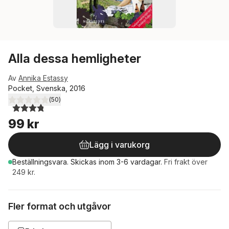
Alla dessa hemligheter
Av
Annika Estassy
Pocket, Svenska, 2016
(
50
)
3,8
utav 5 stjärnor. Totalt antal röster:
99 kr
Lägg i varukorg
Beställningsvara.
Skickas
inom 3-6 vardagar
.
Fri frakt över
249 kr.
Fler format och utgåvor