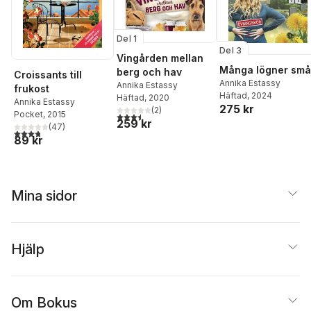
Del 1
Del 3
Vingården mellan
Många lögner små
berg och hav
Croissants till
Annika Estassy
Annika Estassy
frukost
Häftad
, 2024
Häftad
, 2020
Annika Estassy
275 kr
(
2
)
Pocket
, 2015
3,5
utav 5 stjärnor. Totalt antal röster:
259 kr
(
47
)
3,8
utav 5 stjärnor. Totalt antal röster:
89 kr
Mina sidor
Hjälp
Om Bokus