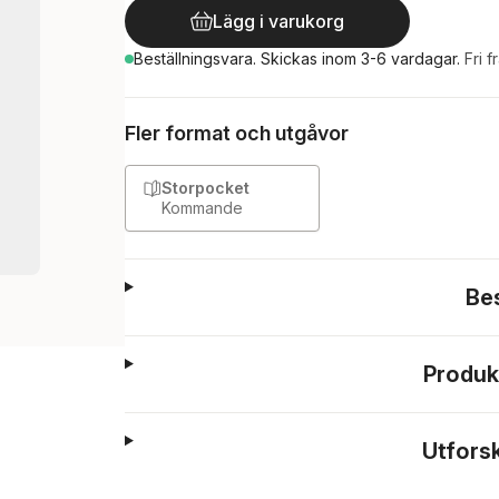
Lägg i varukorg
Beställningsvara.
Skickas
inom 3-6 vardagar
.
Fri f
Fler format och utgåvor
Storpocket
Kommande
Be
Produk
Utfors