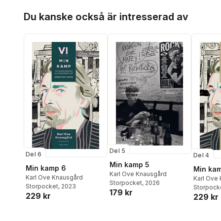
Hoppa över listan
Du kanske också är intresserad av
Del 5
Del 6
Del 4
Min kamp 5
Min kamp 6
Min ka
Karl Ove Knausgård
Karl Ove Knausgård
Karl Ove
Storpocket
, 2026
Storpocket
, 2023
Storpock
179 kr
229 kr
229 kr