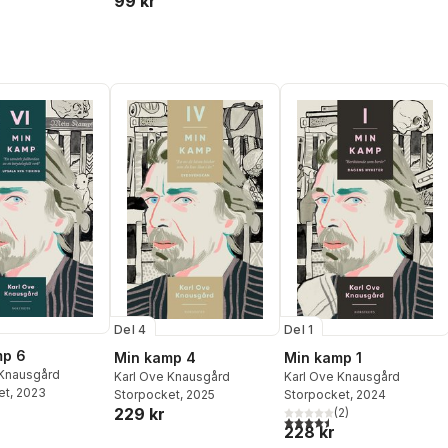
99 kr
Del 4
Del 1
mp 6
Min kamp 4
Min kamp 1
 Knausgård
Karl Ove Knausgård
Karl Ove Knausgård
et
, 2023
Storpocket
, 2025
Storpocket
, 2024
229 kr
(
2
)
4,5
utav 5 stjärnor. Totalt ant
228 kr