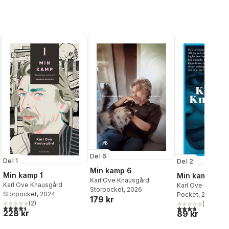
Del 6
Del 1
Del 2
Min kamp 6
Min kamp 1
Min kamp 2
Karl Ove Knausgård
Karl Ove Knausgård
Karl Ove Knausg
Storpocket
, 2026
Storpocket
, 2024
Pocket
, 2012
179 kr
(
2
)
(
69
)
4,5
utav 5 stjärnor. Totalt antal röster:
3,8
utav 5 stjärnor
228 kr
89 kr