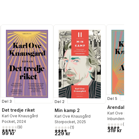
Del 5
Del 3
Del 2
Arendal
Det tredje riket
Min kamp 2
Karl Ove Knausg
Karl Ove Knausgård
Karl Ove Knausgård
Inbunden
, 2025
Pocket
, 2024
Storpocket
, 2025
(
17
)
3,9
utav 5 stjärnor
(
9
)
(
1
)
al röster:
4,4
utav 5 stjärnor. Totalt antal röster:
319 kr
4,0
utav 5 stjärnor. Totalt antal röster:
99 kr
229 kr