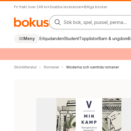
Fri frakt över 249 kr
•
Snabba leveranser
•
Billiga böcker
Sök bok, spel, pussel, penna...
Meny
Erbjudanden
Student
Topplistor
Barn & ungdom
B
Skönlitteratur
Romaner
Moderna och samtida romaner