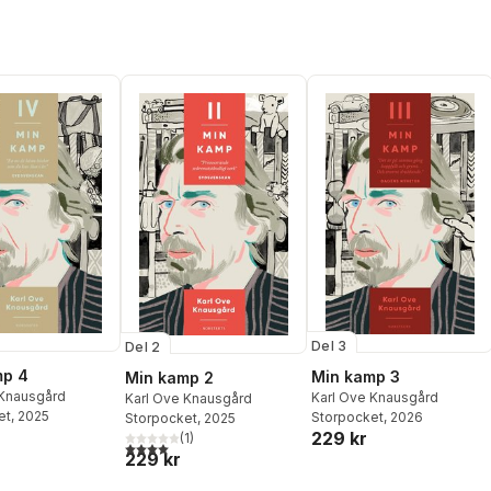
Del 3
Del 2
mp 4
Min kamp 3
Min kamp 2
 Knausgård
Karl Ove Knausgård
Karl Ove Knausgård
et
, 2025
Storpocket
, 2026
Storpocket
, 2025
229 kr
(
1
)
4,0
utav 5 stjärnor. Totalt antal röster:
229 kr