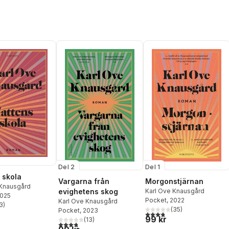
Del 2
Del 1
 skola
Vargarna från
Morgonstjärnan
 Knausgård
evighetens skog
Karl Ove Knausgård
2025
Pocket
, 2022
Karl Ove Knausgård
3
)
stjärnor. Totalt antal röster:
(
35
)
Pocket
, 2023
3,8
utav 5 stjärnor. Totalt ant
99 kr
(
13
)
3,8
utav 5 stjärnor. Totalt antal röster: