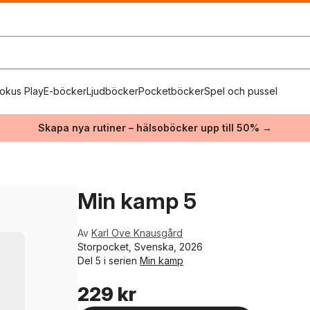
okus Play
E-böcker
Ljudböcker
Pocketböcker
Spel och pussel
Skapa nya rutiner – hälsoböcker upp till 50% →
Min kamp 5
Av
Karl Ove Knausgård
Storpocket, Svenska, 2026
Del 5 i serien
Min kamp
229 kr