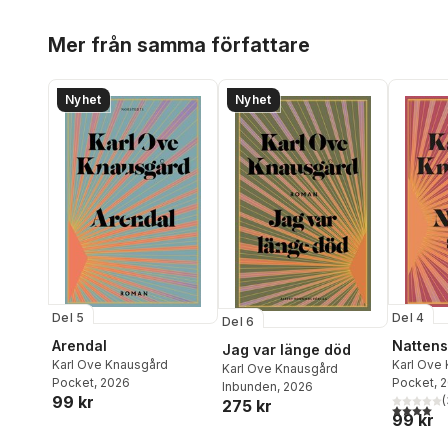
Hoppa över listan
Mer från samma författare
Nyhet
Nyhet
Del 5
Del 4
Del 6
Arendal
Nattens
Jag var länge död
Karl Ove Knausgård
Karl Ove
Karl Ove Knausgård
Pocket
, 2026
Pocket
, 
Inbunden
, 2026
99 kr
(
275 kr
4,0
utav 5 
99 kr