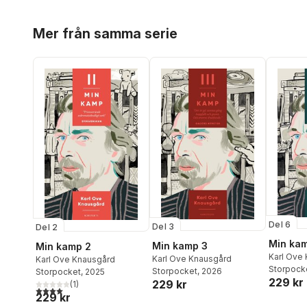
Hoppa över listan
Mer från samma serie
Del 6
Del 3
Del 2
Min ka
Min kamp 3
Min kamp 2
Karl Ove
Karl Ove Knausgård
Karl Ove Knausgård
Storpock
Storpocket
, 2026
Storpocket
, 2025
229 kr
229 kr
(
1
)
4,0
utav 5 stjärnor. Totalt antal röster:
229 kr