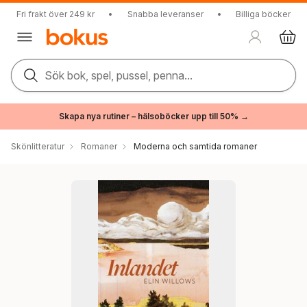
Fri frakt över 249 kr
•
Snabba leveranser
•
Billiga böcker
Sök bok, spel, pussel, penna...
Skapa nya rutiner – hälsoböcker upp till 50% →
Skönlitteratur
Romaner
Moderna och samtida romaner