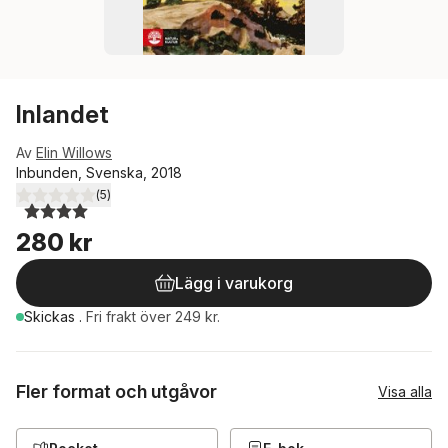
Inlandet
Av
Elin Willows
Inbunden, Svenska, 2018
(
5
)
4,0
utav 5 stjärnor. Totalt antal röster:
280 kr
Lägg i varukorg
Skickas
.
Fri frakt över 249 kr.
Fler format och utgåvor
Visa alla