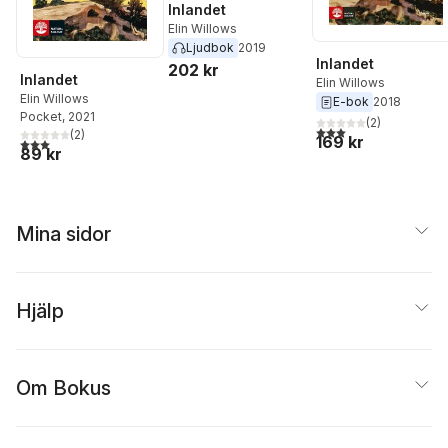
Inlandet
Elin Willows
Ljudbok
2019
Inlandet
202 kr
Inlandet
Elin Willows
Elin Willows
E-bok
2018
Pocket
, 2021
(
2
)
3,0
utav 5 stjärnor. Tota
(
2
)
169 kr
3,0
utav 5 stjärnor. Totalt antal röster:
89 kr
Mina sidor
Hjälp
Om Bokus