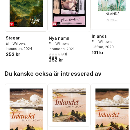
Inlands
Stegar
Nya namn
Elin Willows
Elin Willows
Elin Willows
Häftad
, 2020
Inbunden
, 2024
Inbunden
, 2021
131 kr
252 kr
(
1
)
3,0
utav 5 stjärnor. Totalt antal röster:
252 kr
Hoppa över listan
Du kanske också är intresserad av