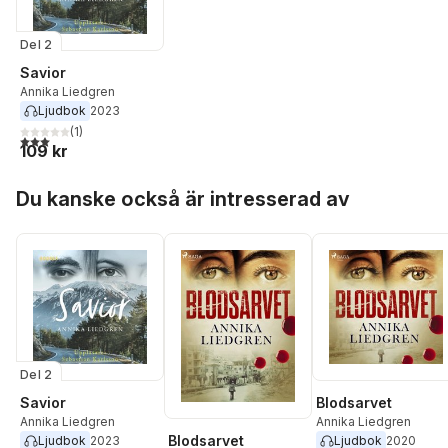
Del 2
Savior
Annika Liedgren
Ljudbok
2023
(
1
)
3,0
utav 5 stjärnor. Totalt antal röster:
109 kr
Hoppa över listan
Du kanske också är intresserad av
Del 2
Savior
Blodsarvet
Annika Liedgren
Annika Liedgren
Blodsarvet
Ljudbok
2023
Ljudbok
2020