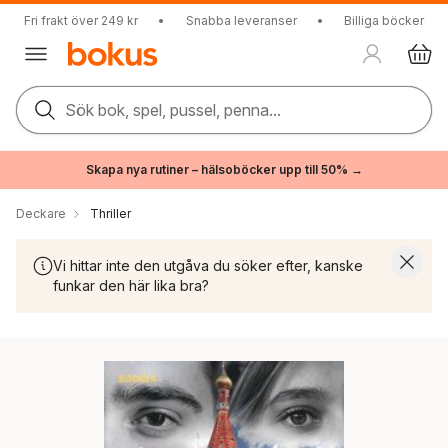
Fri frakt över 249 kr
•
Snabba leveranser
•
Billiga böcker
Sök bok, spel, pussel, penna...
Skapa nya rutiner – hälsoböcker upp till 50% →
Deckare
Thriller
Vi hittar inte den utgåva du söker efter, kanske
funkar den här lika bra?