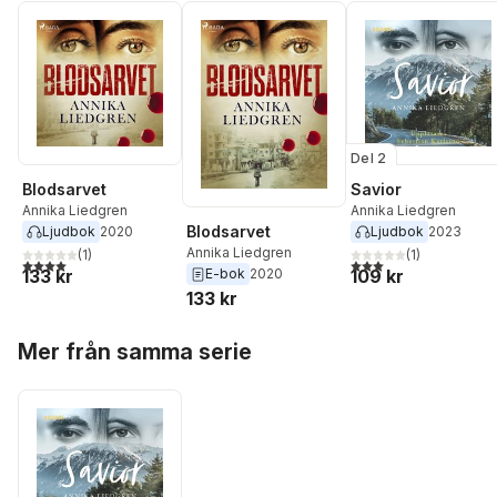
Del 2
Blodsarvet
Savior
Annika Liedgren
Annika Liedgren
Blodsarvet
Ljudbok
2020
Ljudbok
2023
Annika Liedgren
(
1
)
(
1
)
4,0
utav 5 stjärnor. Totalt antal röster:
3,0
utav 5 stjärnor. Tota
133 kr
109 kr
E-bok
2020
133 kr
Hoppa över listan
Mer från samma serie