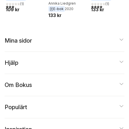
Annika Liedgren
(
1
)
(
1
)
3,0
utav 5 stjärnor. Totalt antal röster:
4,0
utav 5 stjärnor. Tota
109 kr
133 kr
E-bok
2020
133 kr
Mina sidor
Hjälp
Om Bokus
Populärt