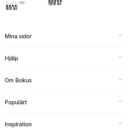
189 kr
(
9
)
4,3
utav 5 stjärnor. Totalt antal röster:
89 kr
Mina sidor
Hjälp
Om Bokus
Populärt
Inspiration