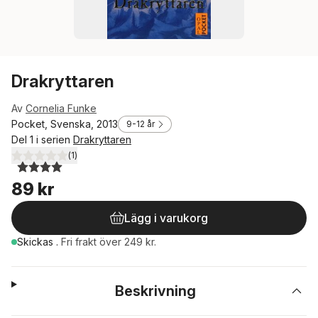
Drakryttaren
Av
Cornelia Funke
Pocket, Svenska, 2013
9-12 år
Del 1 i serien
Drakryttaren
(
1
)
4,0
utav 5 stjärnor. Totalt antal röster:
89 kr
Lägg i varukorg
Skickas
.
Fri frakt över 249 kr.
Beskrivning