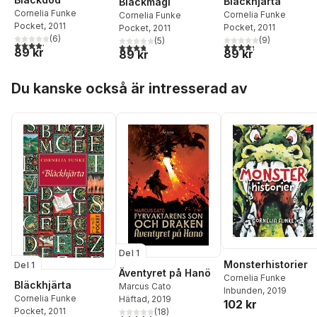
Bläckhjärta
Bläckmagi
Cornelia Funke
Cornelia Funke
Cornelia Funke
Pocket
, 2011
Pocket
, 2011
Pocket
, 2011
(
6
)
(
9
)
(
5
)
4,2
utav 5 stjärnor. Totalt antal röster:
4,3
utav 5 stjärnor. Tota
3,8
utav 5 stjärnor. Totalt antal röster:
89 kr
89 kr
89 kr
Hoppa över listan
Du kanske också är intresserad av
Del 1
Monsterhistorier
Del 1
Äventyret på Hanö
Cornelia Funke
Bläckhjärta
Marcus Cato
Inbunden
, 2019
Cornelia Funke
Häftad
, 2019
102 kr
Pocket
, 2011
(
18
)
5,0
utav 5 stjärnor. Totalt antal röster: