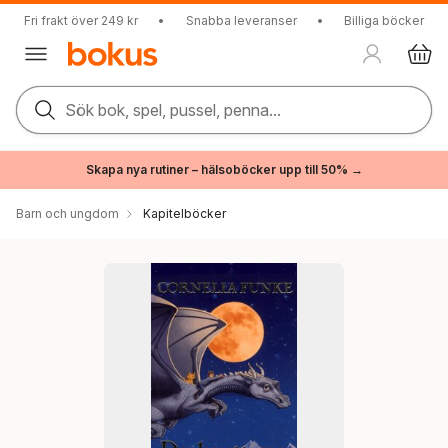
Fri frakt över 249 kr
•
Snabba leveranser
•
Billiga böcker
Sök bok, spel, pussel, penna...
Skapa nya rutiner – hälsoböcker upp till 50% →
Barn och ungdom
Kapitelböcker