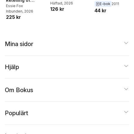
Retelling of
Häftad
, 2026
E-bok
2011
Wuthering Heights
Essie Fox
126 kr
44 kr
Inbunden
, 2026
225 kr
Mina sidor
Hjälp
Om Bokus
Populärt