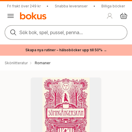
Fri frakt över 249 kr
•
Snabba leveranser
•
Billiga böcker
Sök bok, spel, pussel, penna...
Skapa nya rutiner – hälsoböcker upp till 50% →
Skönlitteratur
Romaner