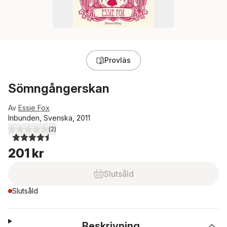
Provläs
Sömngångerskan
Av
Essie Fox
Inbunden, Svenska, 2011
(
2
)
4,5
utav 5 stjärnor. Totalt antal röster:
201 kr
Slutsåld
Slutsåld
Beskrivning