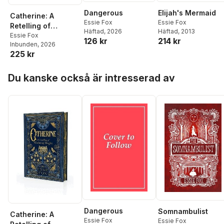
Dangerous
Elijah's Mermaid
Catherine: A
Essie Fox
Essie Fox
Retelling of
Häftad
, 2026
Häftad
, 2013
Wuthering Heights
Essie Fox
126 kr
214 kr
Inbunden
, 2026
225 kr
Hoppa över listan
Du kanske också är intresserad av
Dangerous
Somnambulist
Catherine: A
Essie Fox
Essie Fox