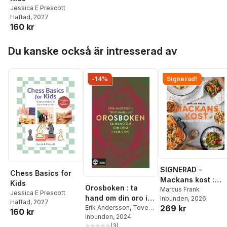
Jessica E Prescott
Häftad
, 2027
160 kr
Hoppa över listan
Du kanske också är intresserad av
-14%
Signerad!
SIGNERAD -
Chess Basics for
Mackans kost :
Kids
Orosboken : ta
Middagar och
Marcus Frank
Jessica E Prescott
hand om din oro i
Inbunden
, 2026
matlådor
Häftad
, 2027
269 kr
fem steg
Erik Andersson
,
Tove
160 kr
Wahlund
Inbunden
, 2024
(
3
)