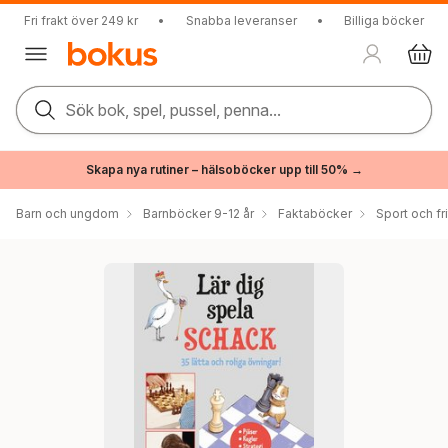
Fri frakt över 249 kr
•
Snabba leveranser
•
Billiga böcker
Sök bok, spel, pussel, penna...
Skapa nya rutiner – hälsoböcker upp till 50% →
Barn och ungdom
Barnböcker 9-12 år
Faktaböcker
Sport och fri