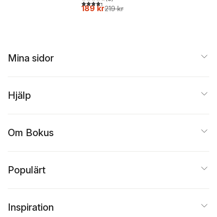
4,3
utav 5 stjärnor. Totalt antal röster:
189 kr
219 kr
Mina sidor
Hjälp
Om Bokus
Populärt
Inspiration