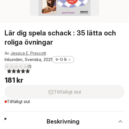
Lär dig spela schack : 35 lätta och
roliga övningar
Av
Jessica E. Prescott
Inbunden, Svenska, 2021
9-12 år
(
1
)
5,0
utav 5 stjärnor. Totalt antal röster:
181 kr
Tillfälligt slut
Tillfälligt slut
Beskrivning