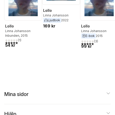
Lollo
Linna Johansson
Ljudbok
2022
169 kr
Lollo
Lollo
Linna Johansson
Linna Johansson
Inbunden
, 2015
E-bok
2015
(
1
)
(
3
)
5,0
utav 5 stjärnor. Totalt antal röster:
5,0
utav 5 stjärnor. Tota
54 kr
99 kr
Mina sidor
Hjälp