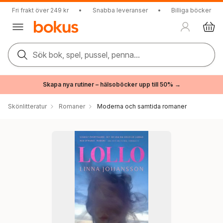
Fri frakt över 249 kr
•
Snabba leveranser
•
Billiga böcker
Sök bok, spel, pussel, penna...
Skapa nya rutiner – hälsoböcker upp till 50% →
Skönlitteratur
Romaner
Moderna och samtida romaner