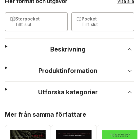
Fler format och utgåvor
Visa alla
Storpocket
Pocket
Tillf. slut
Tillf. slut
Beskrivning
Produktinformation
Utforska kategorier
Hoppa över listan
Mer från samma författare