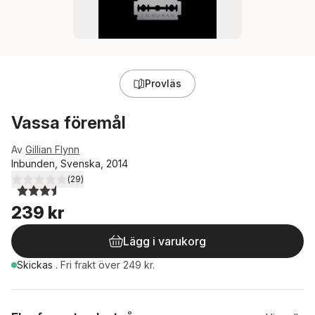
Provläs
Vassa föremål
Av
Gillian Flynn
Inbunden, Svenska, 2014
(
29
)
3,5
utav 5 stjärnor. Totalt antal röster:
239 kr
Lägg i varukorg
Skickas
.
Fri frakt över 249 kr.