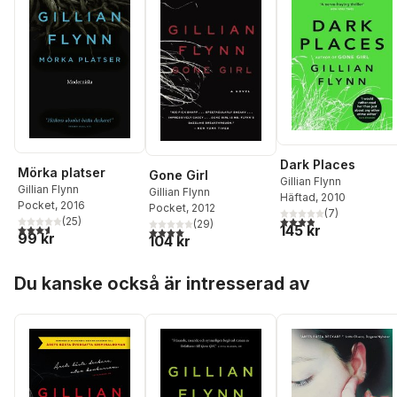
Dark Places
Mörka platser
Gone Girl
Gillian Flynn
Gillian Flynn
Gillian Flynn
Häftad
, 2010
Pocket
, 2016
Pocket
, 2012
(
7
)
3,9
utav 5 stjärnor. Tota
(
25
)
(
29
)
3,6
utav 5 stjärnor. Totalt antal röster:
145 kr
4,0
utav 5 stjärnor. Totalt antal röster:
99 kr
104 kr
Hoppa över listan
Du kanske också är intresserad av