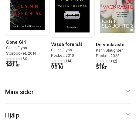
Gone Girl
Vassa föremål
De vackraste
Gillian Flynn
Gillian Flynn
Karin Slaughter
Storpocket
, 2014
Pocket
, 2016
Pocket
, 2023
(
60
)
(
14
)
3,5
utav 5 stjärnor. Totalt antal röster:
(
12
)
4,0
utav 5 stjärnor. Totalt antal röster:
2,6
utav 5 stjärnor. Tota
149 kr
99 kr
51 kr
Mina sidor
Hjälp