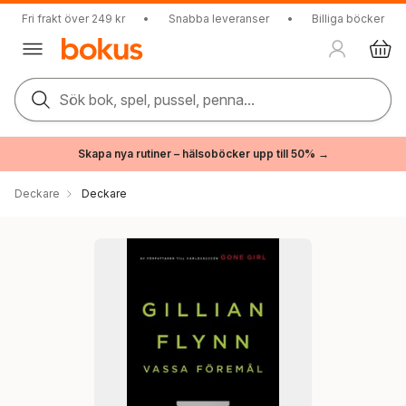
Fri frakt över 249 kr
•
Snabba leveranser
•
Billiga böcker
Sök bok, spel, pussel, penna...
Skapa nya rutiner – hälsoböcker upp till 50% →
Deckare
Deckare