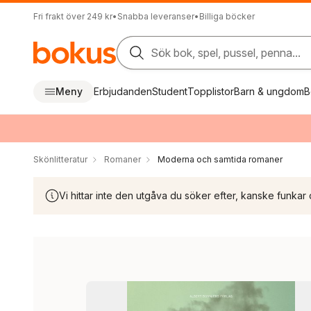
Fri frakt över 249 kr
•
Snabba leveranser
•
Billiga böcker
Sök bok, spel, pussel, penna...
Meny
Erbjudanden
Student
Topplistor
Barn & ungdom
B
Skönlitteratur
Romaner
Moderna och samtida romaner
Vi hittar inte den utgåva du söker efter, kanske funkar 