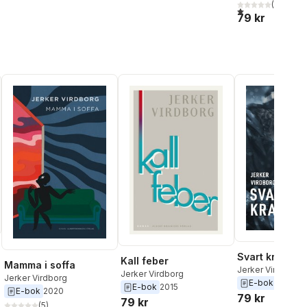
Jens Fänge
,
Sara Gordan
,
(
1
)
1,0
utav 5 stjärnor.
Line Gordon
,
Carl
79 kr
Hammoud
,
Moa Herngren
,
Kati Knox
,
Sara
Kristoffersson
,
Ann-Helén
Laestadius Laestadius
,
Stefan Lindberg
,
Bosse
Lindquist Lindquist
,
Marie
Lundquist Lundquist
,
Khashayar Lykke
Naderehvandi
,
Andreas T
Olsson
,
Ingela Olsson
,
Victor Galaz
,
Ann-Sofi
Sidén
,
Jerker Virdborg
,
Liselotte Watkins
Svart krabba
Kall feber
Mamma i soffa
Jerker Virdborg
Jerker Virdborg
Jerker Virdborg
E-bok
2015
E-bok
2015
E-bok
2020
79 kr
79 kr
(
5
)