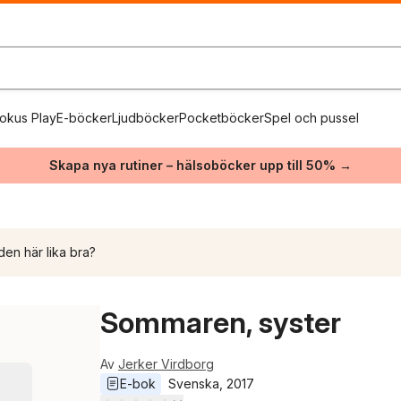
okus Play
E-böcker
Ljudböcker
Pocketböcker
Spel och pussel
Skapa nya rutiner – hälsoböcker upp till 50% →
den här lika bra?
Sommaren, syster
Av
Jerker Virdborg
E-bok
Svenska
, 
2017