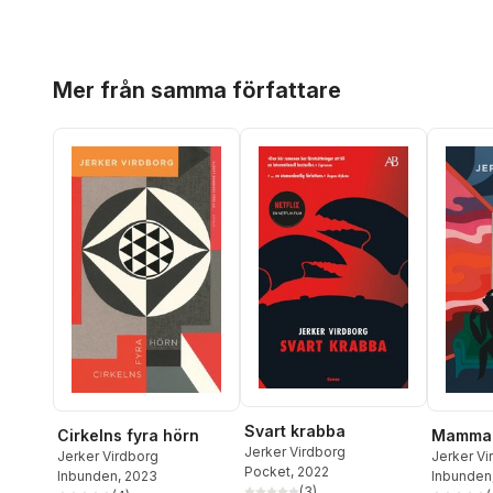
Hoppa över listan
Mer från samma författare
Svart krabba
Cirkelns fyra hörn
Mamma i
Jerker Virdborg
Jerker Virdborg
Jerker Vi
Pocket
, 2022
Inbunden
, 2023
Inbunden
(
3
)