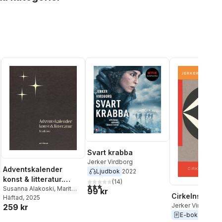
Svart krabba
Jerker Virdborg
Adventskalender
Ljudbok
2022
konst & litteratur.
(
14
)
3,0
utav 5 stjärnor. Totalt antal röster:
Tradition
Susanna Alakoski
,
Marit
99 kr
Cirkelns fyra 
Bergman
Häftad
, 2025
,
Helene Billgren
,
Jerker Virdborg
259 kr
Ingrid Carlberg
,
Aris
E-bok
2023
Fioretos
,
Torbjörn Flygt
,
al röster: