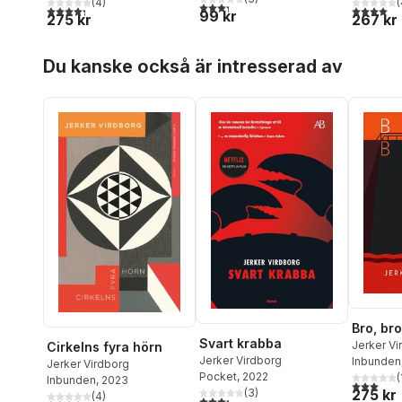
(
4
)
(
3,3
utav 5 stjärnor. Totalt antal röster:
4,3
utav 5 stjärnor. Totalt antal röster:
4,0
utav 5 
99 kr
275 kr
267 kr
Hoppa över listan
Du kanske också är intresserad av
Bro, bro
Svart krabba
Jerker Vi
Cirkelns fyra hörn
Jerker Virdborg
Inbunden
Jerker Virdborg
Pocket
, 2022
(
Inbunden
, 2023
3,0
utav 5 
275 kr
(
3
)
(
4
)
3,3
utav 5 stjärnor. Totalt antal röster: