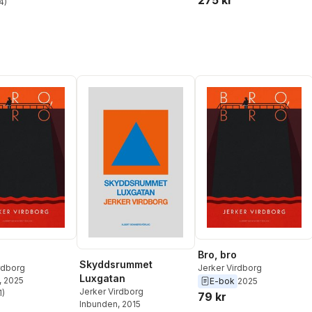
4
)
stjärnor. Totalt antal röster:
Bro, bro
Skyddsrummet
rdborg
Jerker Virdborg
Luxgatan
, 2025
E-bok
2025
Jerker Virdborg
1
)
79 kr
stjärnor. Totalt antal röster:
Inbunden
, 2015