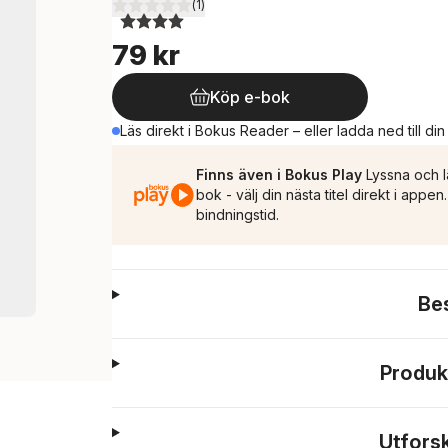
(
1
)
4,0
utav 5 stjärnor. Totalt antal röster:
79 kr
Köp e-bok
Läs direkt i Bokus Reader – eller ladda ned till di
Finns även i Bokus Play
Lyssna och l
bok - välj din nästa titel direkt i appe
bindningstid.
Be
Produk
Utfors