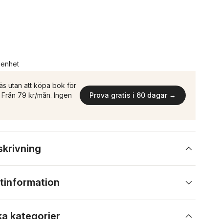
n enhet
äs utan att köpa bok för
n. Från 79 kr/mån. Ingen
Prova gratis i 60 dagar →
skrivning
tinformation
ka kategorier