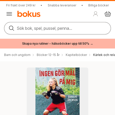
Fri frakt över 249 kr
•
Snabba leveranser
•
Billiga böcker
Sök bok, spel, pussel, penna...
Skapa nya rutiner – hälsoböcker upp till 50% →
Barn och ungdom
Böcker 12-15 år
Kapitelböcker
Kärlek och rel