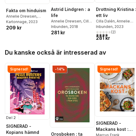
Drottning Kristina 
Astrid Lindgren : a
Fakta om hinduism
ett liv
life
Annelie Drewsen
,
Cilla Dalén
,
Annelie
Annelie Drewsen
,
Cilla
Katarina Lycken Rüter
Kartonnage
, 2023
Drewsen
Inbunden
, 2023
Dalén
Inbunden
, 2018
209 kr
281 kr
(
2
)
4,0
utav 5 stjärnor. Tota
281 kr
Hoppa över listan
Du kanske också är intresserad av
Signerad!
-14%
Signerad!
Del 2
SIGNERAD -
SIGNERAD -
Mackans kost :
Kopians hämnd
Orosboken : ta
Middagar och
Marcus Frank