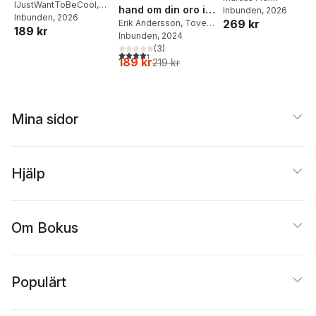
IJustWantToBeCool
,
hand om din oro i
Inbunden
, 2026
matlådor
Joel Adolphson
Inbunden
, 2026
,
Emil
269 kr
fem steg
Erik Andersson
,
Tove
189 kr
Ejdemo Beer
,
Victor
Wahlund
Inbunden
, 2024
Beer
(
3
)
4,3
utav 5 stjärnor. Totalt antal röster:
189 kr
219 kr
Mina sidor
Hjälp
Om Bokus
Populärt