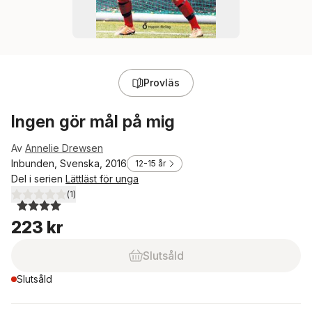
Provläs
Ingen gör mål på mig
Av
Annelie Drewsen
Inbunden, Svenska, 2016
12-15 år
Del i serien
Lättläst för unga
(
1
)
4,0
utav 5 stjärnor. Totalt antal röster:
223 kr
Slutsåld
Slutsåld