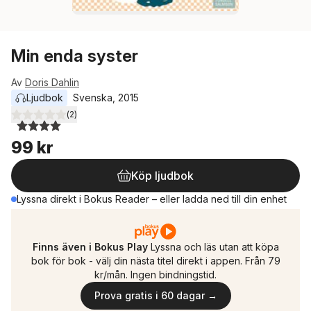
Min enda syster
Av
Doris Dahlin
Ljudbok
Svenska
, 
2015
(
2
)
4,0
utav 5 stjärnor. Totalt antal röster:
99 kr
Köp ljudbok
Lyssna direkt i Bokus Reader – eller ladda ned till din enhet
Finns även i Bokus Play
Lyssna och läs utan att köpa
bok för bok - välj din nästa titel direkt i appen. Från 79
kr/mån. Ingen bindningstid.
Prova gratis i 60 dagar →