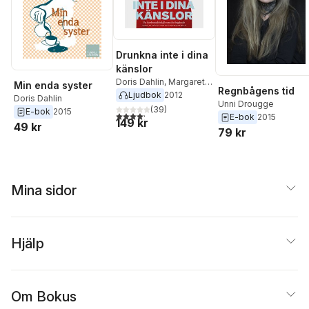
Drunkna inte i dina
känslor
Doris Dahlin
,
Margareta
Min enda syster
Regnbågens tid
Hägglund
Ljudbok
2012
Doris Dahlin
Unni Drougge
(
39
)
E-bok
2015
4,2
utav 5 stjärnor. Totalt antal röster:
E-bok
2015
149 kr
49 kr
79 kr
Mina sidor
Hjälp
Om Bokus