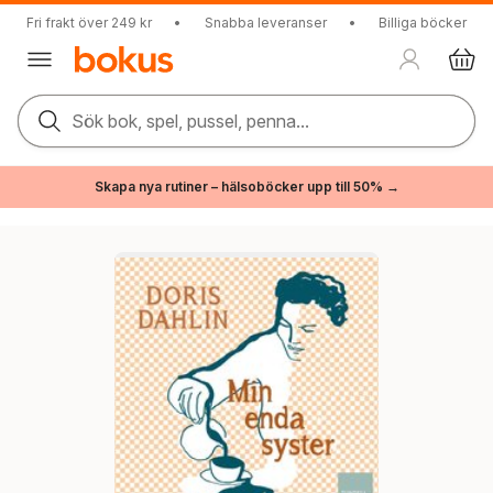
Fri frakt över 249 kr
•
Snabba leveranser
•
Billiga böcker
Sök bok, spel, pussel, penna...
Skapa nya rutiner – hälsoböcker upp till 50% →