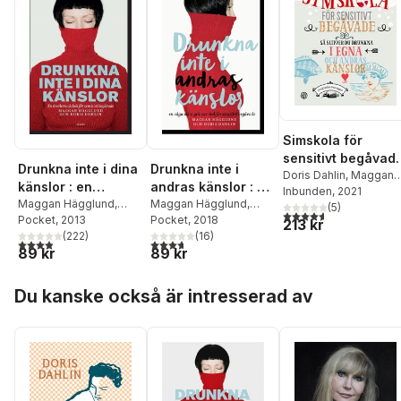
Simskola för
sensitivt begåvad
Drunkna inte i dina
Drunkna inte i
: så slipper du
Doris Dahlin
,
Maggan
känslor : en
andras känslor : en
Hägglund
Inbunden
, 2021
drunkna i egna oc
överlevnadsbok för
Maggan Hägglund
,
våga sätta
Maggan Hägglund
,
(
5
)
andras känslor
4,6
utav 5 stjärnor. Tota
Doris Dahlin
Pocket
, 2013
Doris Dahlin
Pocket
, 2018
sensitivt begåvade
gränser-bok för
213 kr
(
222
)
(
16
)
sensitivt beg
3,9
utav 5 stjärnor. Totalt antal röster:
3,7
utav 5 stjärnor. Totalt antal röster:
89 kr
89 kr
Hoppa över listan
Du kanske också är intresserad av