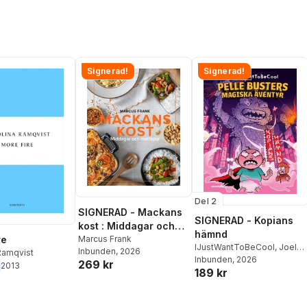
Signerad!
Signerad!
Del 2
SIGNERAD - Mackans
SIGNERAD - Kopians
kost : Middagar och
hämnd
matlådor
Marcus Frank
re
IJustWantToBeCool
,
Joel
Inbunden
, 2026
Ramqvist
Adolphson
Inbunden
, 2026
,
Emil Ejdemo
269 kr
2013
189 kr
Beer
,
Victor Beer