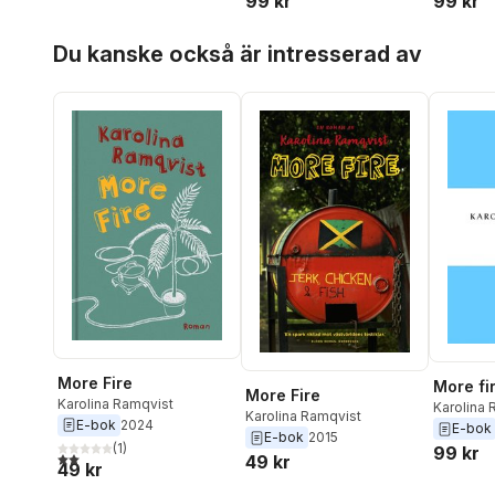
99 kr
99 kr
Hoppa över listan
Du kanske också är intresserad av
More Fire
More fi
More Fire
Karolina Ramqvist
Karolina 
Karolina Ramqvist
E-bok
2024
E-bok
E-bok
2015
(
1
)
99 kr
2,0
utav 5 stjärnor. Totalt antal röster:
49 kr
49 kr