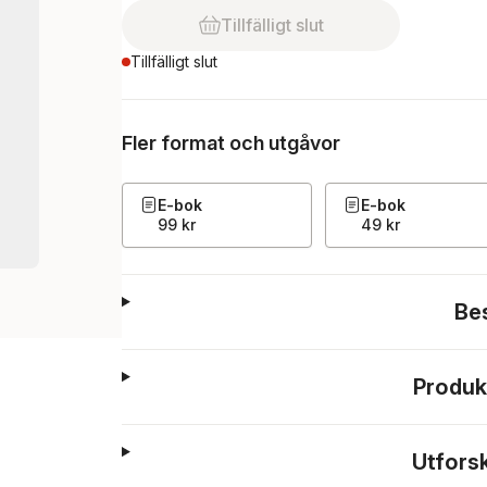
Tillfälligt slut
Tillfälligt slut
Fler format och utgåvor
E-bok
E-bok
99 kr
49 kr
Be
Produk
Utfors