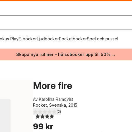
okus Play
E-böcker
Ljudböcker
Pocketböcker
Spel och pussel
Skapa nya rutiner – hälsoböcker upp till 50% →
More fire
Av
Karolina Ramqvist
Pocket, Svenska, 2015
(
2
)
4,0
utav 5 stjärnor. Totalt antal röster:
99 kr