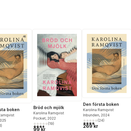
Den första boken
Bröd och mjölk
sta boken
Karolina Ramqvist
Karolina Ramqvist
Ramqvist
Inbunden
, 2024
Pocket
, 2022
2025
(
24
)
4,0
utav 5 stjärnor. Totalt ant
(
19
)
269 kr
1
)
3,7
utav 5 stjärnor. Totalt antal röster:
stjärnor. Totalt antal röster:
99 kr