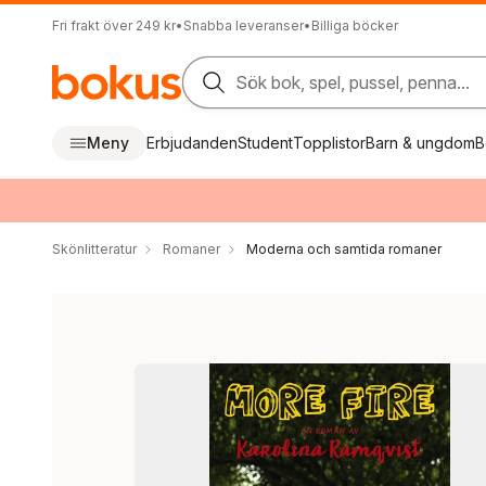
Fri frakt över 249 kr
•
Snabba leveranser
•
Billiga böcker
Sök bok, spel, pussel, penna...
Meny
Erbjudanden
Student
Topplistor
Barn & ungdom
B
Skönlitteratur
Romaner
Moderna och samtida romaner