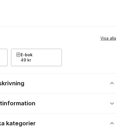
Visa alla
E-bok
49 kr
skrivning
tinformation
ka kategorier