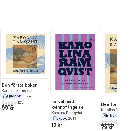
Den första boken
Karolina Ramqvist
Ljudbok
2024
Farväl, mitt
(
123
)
Den första bo
3,9
utav 5 stjärnor. Totalt antal röster:
kvinnofängelse
99 kr
Karolina Ramqvis
Karolina Ramqvist
E-bok
2024
E-bok
2013
(
6
)
al röster:
4,3
utav 5 stjärnor
19 kr
79 kr