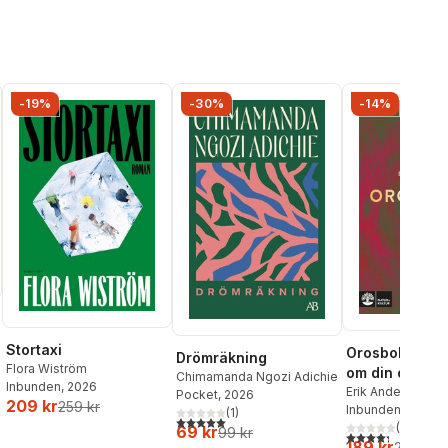
-19%
-30%
-14%
Stortaxi
Orosboken : t
Drömräkning
Flora Wiström
om din oro i f
Chimamanda Ngozi Adichie
Inbunden
, 2026
Erik Andersson
,
T
Pocket
, 2026
209 kr
259 kr
Wahlund
Inbunden
, 2024
(
1
)
5,0
utav 5 stjärnor. Totalt antal röster:
(
3
)
69 kr
99 kr
4,3
utav 5 stjärnor
189 kr
219 kr