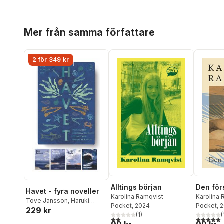
Hoppa över listan
Mer från samma författare
2 för 349 kr
Alltings början
Den för
Havet - fyra noveller
Karolina Ramqvist
Karolina 
Tove Jansson
,
Haruki
Pocket
, 2024
Pocket
, 
229 kr
Murakami
,
Karolina
(
1
)
(
2,0
utav 5 stjärnor. Totalt antal röster:
5,0
utav 5 
Ramqvist
,
Stefan Zweig