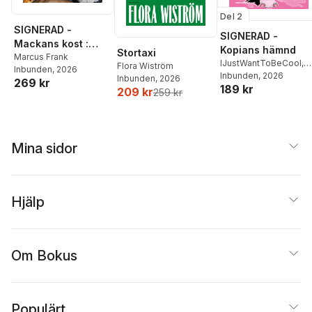
Magnus Bunnskog
Blom
,
Anna-Lena
Del 2
Lodenius
,
Karin
SIGNERAD -
Helander
,
Jan
SIGNERAD -
Mackans kost :
Lumholdt
,
Åsa Nilsonne
Kopians hämnd
Stortaxi
Middagar och
Marcus Frank
IJustWantToBeCool
,
Flora Wiström
Inbunden
, 2026
matlådor
Joel Adolphson
Inbunden
, 2026
,
Emil
Inbunden
, 2026
269 kr
189 kr
Ejdemo Beer
,
Victor
209 kr
259 kr
Beer
Mina sidor
Hjälp
Om Bokus
Populärt