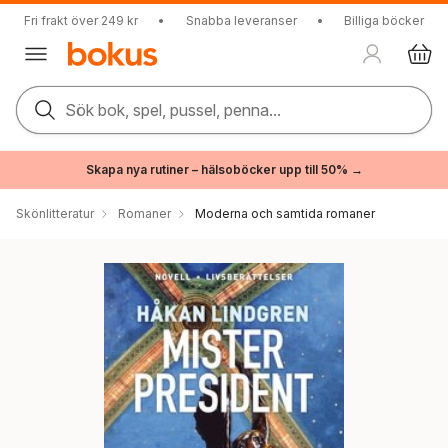
Fri frakt över 249 kr
•
Snabba leveranser
•
Billiga böcker
Sök bok, spel, pussel, penna...
Skapa nya rutiner – hälsoböcker upp till 50% →
Skönlitteratur
Romaner
Moderna och samtida romaner