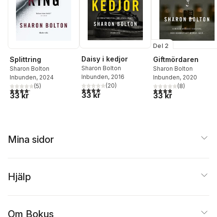
Del 2
Daisy i kedjor
Splittring
Giftmördaren
Sharon Bolton
Sharon Bolton
Sharon Bolton
Inbunden
, 2016
Inbunden
, 2024
Inbunden
, 2020
(
20
)
(
5
)
(
8
)
4,0
utav 5 stjärnor. Totalt antal röster:
4,2
utav 5 stjärnor. Totalt antal röster:
3,9
utav 5 stjärnor. Tota
33 kr
33 kr
33 kr
Mina sidor
Hjälp
Om Bokus