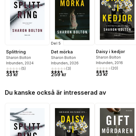
Del 5
Daisy i kedjor
Splittring
Det mörka
Sharon Bolton
Sharon Bolton
Sharon Bolton
Inbunden
, 2016
Inbunden
, 2024
Inbunden
, 2026
(
20
)
(
5
)
(
3
)
4,0
utav 5 stjärnor. Tota
4,2
utav 5 stjärnor. Totalt antal röster:
3,7
utav 5 stjärnor. Totalt antal röster:
33 kr
33 kr
259 kr
Hoppa över listan
Du kanske också är intresserad av