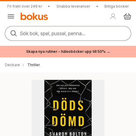
Fri frakt över 249 kr
•
Snabba leveranser
•
Billiga böcker
Sök bok, spel, pussel, penna...
Skapa nya rutiner – hälsoböcker upp till 50% →
Deckare
Thriller