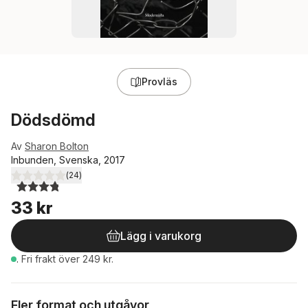
Provläs
Dödsdömd
Av
Sharon Bolton
Inbunden, Svenska, 2017
(
24
)
3,8
utav 5 stjärnor. Totalt antal röster:
33 kr
Lägg i varukorg
.
Fri frakt över 249 kr.
Fler format och utgåvor