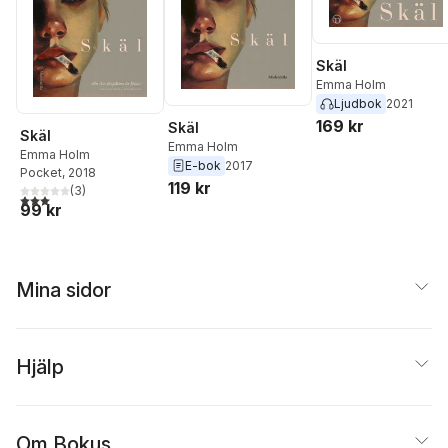
Skäl
Emma Holm
Ljudbok
2021
169 kr
Skäl
Skäl
Emma Holm
Emma Holm
E-bok
2017
Pocket
, 2018
119 kr
(
3
)
3,0
utav 5 stjärnor. Totalt antal röster:
99 kr
Mina sidor
Hjälp
Om Bokus