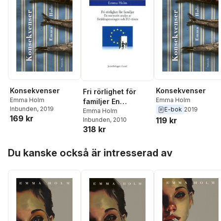
Konsekvenser
Konsekvenser
Fri rörlighet för
Emma Holm
Emma Holm
familjer En
Inbunden
, 2019
E-bok
2019
normativ analys av
Emma Holm
169 kr
119 kr
Inbunden
, 2010
föräldrapenningen
318 kr
och EU-rätten
Hoppa över listan
Du kanske också är intresserad av