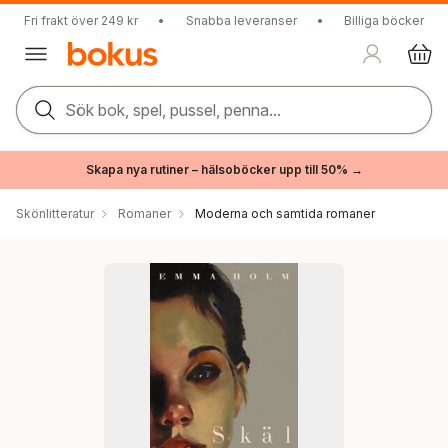
Fri frakt över 249 kr
•
Snabba leveranser
•
Billiga böcker
Sök bok, spel, pussel, penna...
Skapa nya rutiner – hälsoböcker upp till 50% →
Skönlitteratur
Romaner
Moderna och samtida romaner