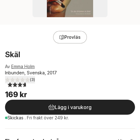
Provläs
Skäl
Av
Emma Holm
Inbunden, Svenska, 2017
(
3
)
3,7
utav 5 stjärnor. Totalt antal röster:
169 kr
Lägg i varukorg
Skickas
.
Fri frakt över 249 kr.