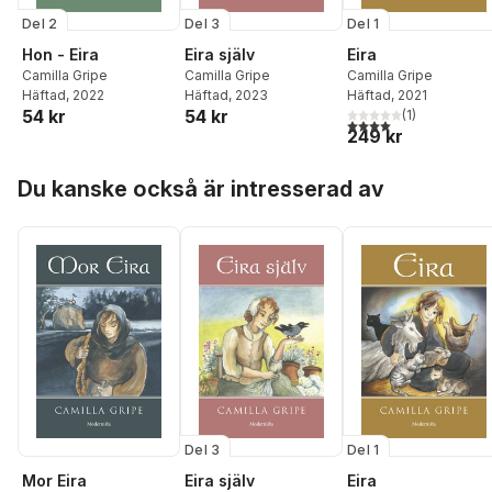
Del 2
Del 3
Del 1
Hon - Eira
Eira själv
Eira
Camilla Gripe
Camilla Gripe
Camilla Gripe
Häftad
, 2022
Häftad
, 2023
Häftad
, 2021
54 kr
54 kr
(
1
)
4,0
utav 5 stjärnor. Tota
249 kr
Hoppa över listan
Du kanske också är intresserad av
Del 3
Del 1
Mor Eira
Eira själv
Eira