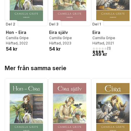
Del 2
Del 3
Del 1
Hon - Eira
Eira själv
Eira
Camilla Gripe
Camilla Gripe
Camilla Gripe
Häftad
, 2022
Häftad
, 2023
Häftad
, 2021
54 kr
54 kr
(
1
)
4,0
utav 5 stjärnor. Tota
249 kr
Hoppa över listan
Mer från samma serie