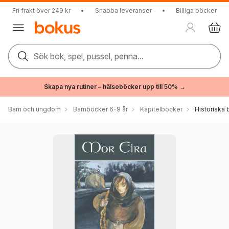
Fri frakt över 249 kr
•
Snabba leveranser
•
Billiga böcker
Sök bok, spel, pussel, penna...
Skapa nya rutiner – hälsoböcker upp till 50% →
Barn och ungdom
Barnböcker 6-9 år
Kapitelböcker
Historiska 