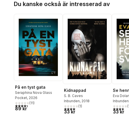
Du kanske också är intresserad av
På en tyst gata
Kidnappad
Se henn
Seraphina Nova Glass
S. B. Caves
Eva Dola
Pocket
, 2026
Inbunden
, 2018
Inbunden
(
11
)
4,4
utav 5 stjärnor. Totalt antal röster:
(
1
)
(
89 kr
4,0
utav 5 stjärnor. Totalt antal röster:
3,7
utav 5 
33 kr
33 kr