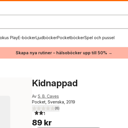
okus Play
E-böcker
Ljudböcker
Pocketböcker
Spel och pussel
Skapa nya rutiner – hälsoböcker upp till 50% →
Kidnappad
Av
S. B. Caves
Pocket, Svenska, 2019
(
6
)
2,3
utav 5 stjärnor. Totalt antal röster:
89 kr