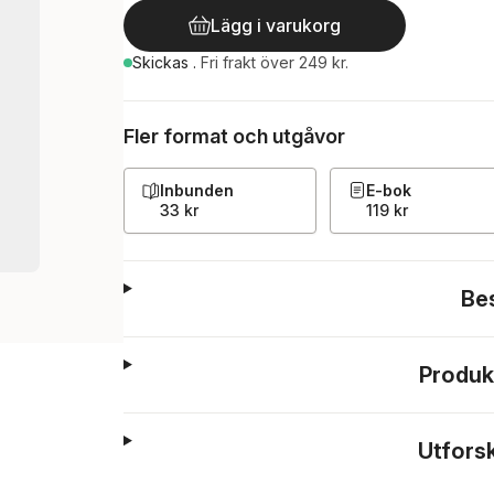
Lägg i varukorg
Skickas
.
Fri frakt över 249 kr.
Fler format och utgåvor
Inbunden
E-bok
33 kr
119 kr
Be
Produk
Utfors