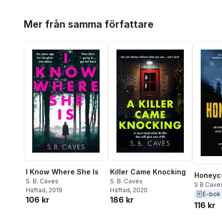
Hoppa över listan
Mer från samma författare
I Know Where She Is
Killer Came Knocking
Honeyc
S. B. Caves
S. B. Caves
S B Cave
Häftad
, 2019
Häftad
, 2020
E-bok
106 kr
186 kr
116 kr
Hoppa över listan