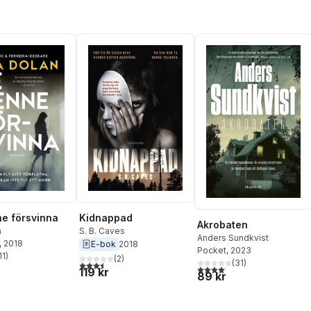
e försvinna
Kidnappad
Akrobaten
n
S. B. Caves
Anders Sundkvist
, 2018
E-bok
2018
Pocket
, 2023
11
)
(
2
)
stjärnor. Totalt antal röster:
(
31
)
3,5
utav 5 stjärnor. Totalt antal röster:
4,1
utav 5 stjärnor. Totalt anta
119 kr
89 kr