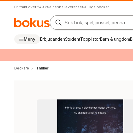
Fri frakt över 249 kr
•
Snabba leveranser
•
Billiga böcker
Sök bok, spel, pussel, penna...
Meny
Erbjudanden
Student
Topplistor
Barn & ungdom
B
Deckare
Thriller