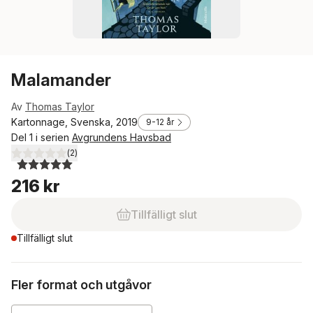
Malamander
Av
Thomas Taylor
Kartonnage, Svenska, 2019
9-12 år
Del 1 i serien
Avgrundens Havsbad
(
2
)
5,0
utav 5 stjärnor. Totalt antal röster:
216 kr
Tillfälligt slut
Tillfälligt slut
Fler format och utgåvor