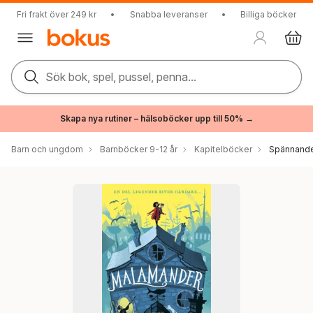
Fri frakt över 249 kr
•
Snabba leveranser
•
Billiga böcker
Sök bok, spel, pussel, penna...
Skapa nya rutiner – hälsoböcker upp till 50% →
Barn och ungdom
Barnböcker 9-12 år
Kapitelböcker
Spännande