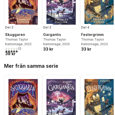
Del 3
Del 2
Del 4
Skuggaren
Gargantis
Festergrimm
Thomas Taylor
Thomas Taylor
Thomas Taylor
Kartonnage
, 2022
Kartonnage
, 2020
Kartonnage
, 2023
33 kr
33 kr
(
1
)
5,0
utav 5 stjärnor. Totalt antal röster:
39 kr
Hoppa över listan
Mer från samma serie