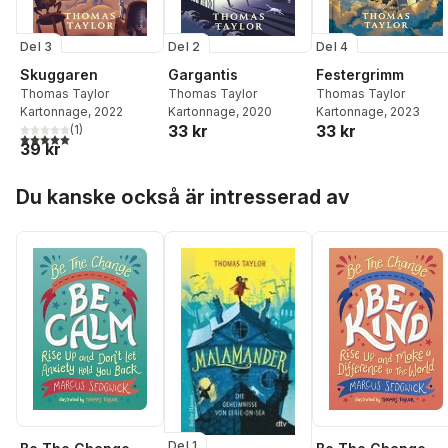
Del 3
Del 2
Del 4
Skuggaren
Gargantis
Festergrimm
Thomas Taylor
Thomas Taylor
Thomas Taylor
Kartonnage
, 2022
Kartonnage
, 2020
Kartonnage
, 2023
33 kr
33 kr
(
1
)
5,0
utav 5 stjärnor. Totalt antal röster:
39 kr
Hoppa över listan
Du kanske också är intresserad av
Del 1