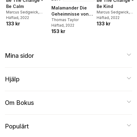
Be The Change -
Be The Change -
Be Calm
Be Kind
Malamander Die
Marcus Sedgwick
,
Marcus Sedgwick
,
Geheimnisse von
Thomas Taylor
Häftad
, 2022
Thomas Taylor
Häftad
, 2022
Eerie-on-Sea
Thomas Taylor
133 kr
133 kr
Häftad
, 2022
153 kr
Mina sidor
Hjälp
Om Bokus
Populärt