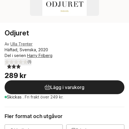
Odjuret
Av
Ulla Trenter
Häftad, Svenska, 2020
Del i serien
Harry Friberg
(
1
)
3,0
utav 5 stjärnor. Totalt antal röster:
289 kr
Lägg i varukorg
Skickas
.
Fri frakt över 249 kr.
Fler format och utgåvor