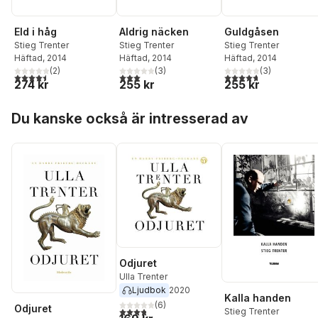
Eld i håg
Aldrig näcken
Guldgåsen
Stieg Trenter
Stieg Trenter
Stieg Trenter
Häftad
, 2014
Häftad
, 2014
Häftad
, 2014
(
2
)
(
3
)
(
3
)
4,5
utav 5 stjärnor. Totalt antal röster:
3,0
utav 5 stjärnor. Totalt antal röster:
4,7
utav 5 stjärnor. Tota
274 kr
255 kr
255 kr
Hoppa över listan
Du kanske också är intresserad av
Odjuret
Ulla Trenter
Ljudbok
2020
Kalla handen
(
6
)
Odjuret
3,8
utav 5 stjärnor. Totalt antal röster:
Stieg Trenter