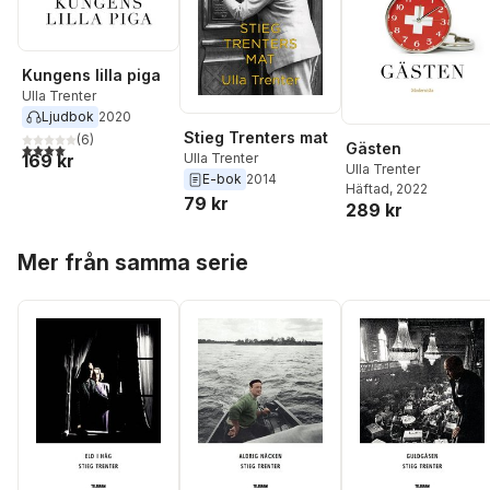
Kungens lilla piga
Ulla Trenter
Ljudbok
2020
Stieg Trenters mat
(
6
)
Gästen
4,0
utav 5 stjärnor. Totalt antal röster:
169 kr
Ulla Trenter
Ulla Trenter
E-bok
2014
Häftad
, 2022
79 kr
289 kr
Hoppa över listan
Mer från samma serie