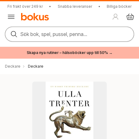
Fri frakt över 249 kr
•
Snabba leveranser
•
Billiga böcker
Sök bok, spel, pussel, penna...
Skapa nya rutiner – hälsoböcker upp till 50% →
Deckare
Deckare