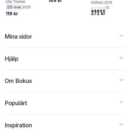
169 kr
Ulla Trenter
Häftad
, 2014
E-bok
2020
(
1
)
5,0
utav 5 stjärnor. Tota
272 kr
119 kr
Mina sidor
Hjälp
Om Bokus
Populärt
Inspiration