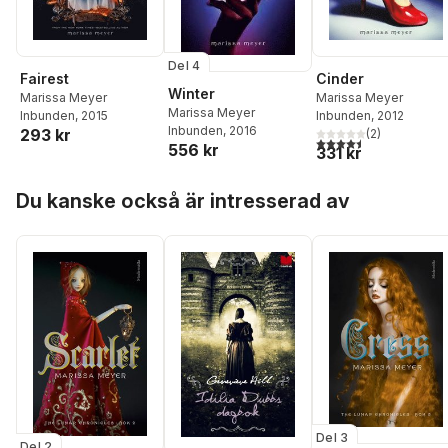
Del 4
Fairest
Cinder
Winter
Marissa Meyer
Marissa Meyer
Marissa Meyer
Inbunden
, 2015
Inbunden
, 2012
Inbunden
, 2016
293 kr
(
2
)
4,5
utav 5 stjärnor. Tota
556 kr
331 kr
Hoppa över listan
Du kanske också är intresserad av
Del 3
Del 2