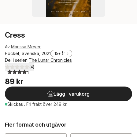
Cress
Av
Marissa Meyer
Pocket, Svenska, 2021
15+ år
Del i serien
The Lunar Chronicles
(
4
)
4,3
utav 5 stjärnor. Totalt antal röster:
89 kr
Lägg i varukorg
Skickas
.
Fri frakt över 249 kr.
Fler format och utgåvor