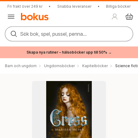
Fri frakt över 249 kr
•
Snabba leveranser
•
Billiga böcker
Sök bok, spel, pussel, penna...
Skapa nya rutiner – hälsoböcker upp till 50% →
Barn och ungdom
Ungdomsböcker
Kapitelböcker
Science fict