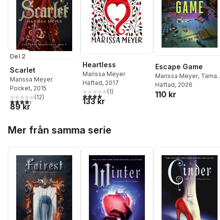
Del 2
Heartless
Escape Game
Scarlet
Marissa Meyer
Marissa Meyer
,
Tamar
Marissa Meyer
Häftad
, 2017
Moss
Häftad
, 2026
Pocket
, 2015
(
1
)
110 kr
4,0
utav 5 stjärnor. Totalt antal röster:
(
12
)
133 kr
4,3
utav 5 stjärnor. Totalt antal röster:
89 kr
Hoppa över listan
Mer från samma serie