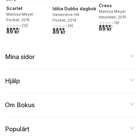
Cress
Scarlet
Idilia Dubbs dagbok
Marissa Meyer
Marissa Meyer
Genevieve Hill
Inbunden
, 2015
Pocket
, 2015
Pocket
, 2014
(
9
)
4,3
utav 5 stjärnor. Tota
(
12
)
(
9
)
4,3
utav 5 stjärnor. Totalt antal röster:
69 kr
4,0
utav 5 stjärnor. Totalt antal röster:
89 kr
89 kr
Mina sidor
Hjälp
Om Bokus
Populärt