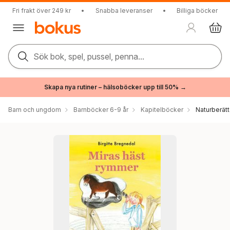
Fri frakt över 249 kr
•
Snabba leveranser
•
Billiga böcker
Sök bok, spel, pussel, penna...
Skapa nya rutiner – hälsoböcker upp till 50% →
Barn och ungdom
Barnböcker 6-9 år
Kapitelböcker
Naturberätt