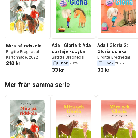
Ada i Gloria 1: Ada
Ada i Gloria 2:
Mira på ridskola
dostaje kucyka
Gloria ucieka
Birgitte Bregnedal
Kartonnage
, 2022
Birgitte Bregnedal
Birgitte Bregnedal
218 kr
E-bok
2025
E-bok
2025
33 kr
33 kr
Hoppa över listan
Mer från samma serie