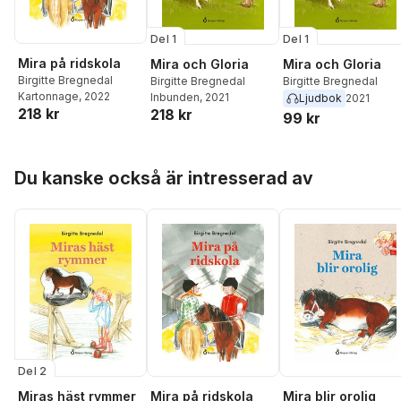
Del 1
Del 1
Mira på ridskola
Mira och Gloria
Mira och Gloria
Birgitte Bregnedal
Birgitte Bregnedal
Birgitte Bregnedal
Kartonnage
, 2022
Inbunden
, 2021
Ljudbok
2021
218 kr
218 kr
99 kr
Hoppa över listan
Du kanske också är intresserad av
Del 2
Miras häst rymmer
Mira på ridskola
Mira blir orolig