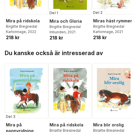
Del 2
Del 1
Mira på ridskola
Miras häst rymmer
Mira och Gloria
Birgitte Bregnedal
Birgitte Bregnedal
Birgitte Bregnedal
Kartonnage
, 2022
Kartonnage
, 2021
Inbunden
, 2021
218 kr
218 kr
218 kr
Hoppa över listan
Du kanske också är intresserad av
Del 3
Mira på
Mira på ridskola
Mira blir orolig
ponnyridning
Birgitte Bregnedal
Birgitte Bregnedal