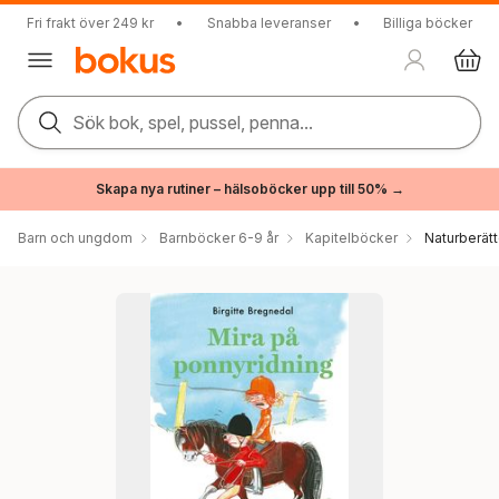
Fri frakt över 249 kr
•
Snabba leveranser
•
Billiga böcker
Sök bok, spel, pussel, penna...
Skapa nya rutiner – hälsoböcker upp till 50% →
Barn och ungdom
Barnböcker 6-9 år
Kapitelböcker
Naturberätt