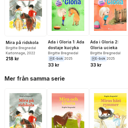
Ada i Gloria 1: Ada
Ada i Gloria 2:
Mira på ridskola
dostaje kucyka
Gloria ucieka
Birgitte Bregnedal
Kartonnage
, 2022
Birgitte Bregnedal
Birgitte Bregnedal
218 kr
E-bok
2025
E-bok
2025
33 kr
33 kr
Hoppa över listan
Mer från samma serie