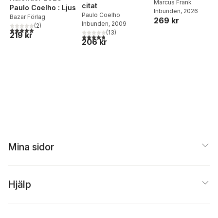
Middagar och
Marcus Frank
citat
Paulo Coelho : Ljus
Inbunden
, 2026
matlådor
Paulo Coelho
Bazar Förlag
269 kr
Inbunden
, 2009
(
2
)
5,0
utav 5 stjärnor. Totalt antal röster:
(
13
)
219 kr
4,8
utav 5 stjärnor. Totalt antal röster:
206 kr
Mina sidor
Hjälp