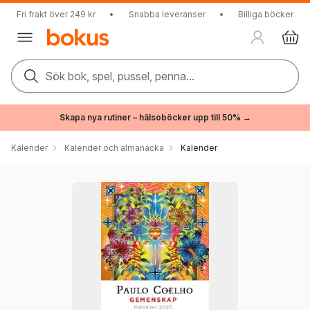
Fri frakt över 249 kr
•
Snabba leveranser
•
Billiga böcker
Sök bok, spel, pussel, penna...
Skapa nya rutiner – hälsoböcker upp till 50% →
Kalender
Kalender och almanacka
Kalender