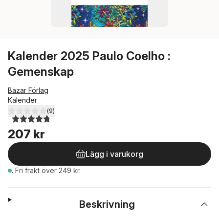
Kalender 2025 Paulo Coelho :
Gemenskap
Bazar Förlag
Kalender
(
9
)
4,8
utav 5 stjärnor. Totalt antal röster:
207 kr
Lägg i varukorg
.
Fri frakt över 249 kr.
Beskrivning